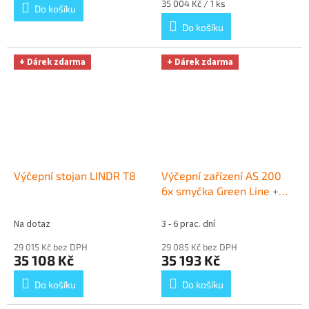
Měrná
35 004 Kč / 1 ks
Do košíku
cena:
Do košíku
+ Dárek zdarma
+ Dárek zdarma
Výčepní stojan LINDR T8
Výčepní zařízení AS 200
6x smyčka Green Line
+
Dárek zdarma
Na dotaz
3 - 6 prac. dní
29 015 Kč bez DPH
29 085 Kč bez DPH
35 108 Kč
35 193 Kč
Do košíku
Do košíku