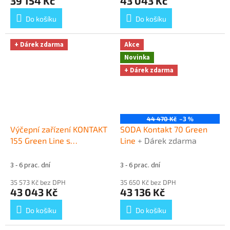
39 154 Kč
43 043 Kč
Do košíku
Do košíku
+ Dárek zdarma
Akce
Novinka
+ Dárek zdarma
44 470 Kč
–3 %
Výčepní zařízení KONTAKT
SODA Kontakt 70 Green
155 Green Line s
Line
+ Dárek zdarma
redukčním ventilem N2
bez naražečů
+ Dárek
3 - 6 prac. dní
3 - 6 prac. dní
zdarma
35 573 Kč bez DPH
35 650 Kč bez DPH
43 043 Kč
43 136 Kč
Do košíku
Do košíku