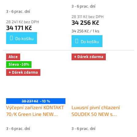
Dárek zdarma
komplet PLOCHÝ, KOMBI
+
3 - 6 prac. dní
Průměrné
Dárek zdarma
3 - 6 prac. dní
hodnocení
28 311 Kč bez DPH
produktu
34 256 Kč
28 241 Kč bez DPH
je
34 171 Kč
5,0
Měrná
34 256 Kč / 1 ks
z
cena:
Do košíku
Do košíku
5
hvězdiček.
Akce
+ Dárek zdarma
Sleva -10%
+ Dárek zdarma
38 237 Kč
–10 %
Výčepní zařízení KONTAKT
Luxusní pivní chlazení
70/K Green Line NEW
SOUDEK 50 NEW s
komplet KOMBI, KOMBI
+
redukčním ventilem CO2
Dárek zdarma
bez naražečů
+ Dárek
3 - 6 prac. dní
3 - 6 prac. dní
zdarma