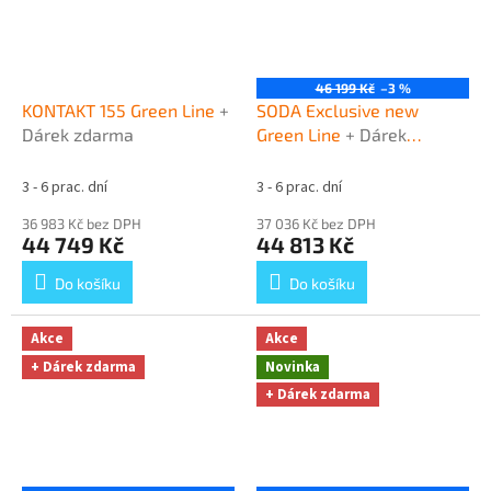
46 199 Kč
–3 %
KONTAKT 155 Green Line
+
SODA Exclusive new
Dárek zdarma
Green Line
+ Dárek
zdarma
3 - 6 prac. dní
3 - 6 prac. dní
36 983 Kč bez DPH
37 036 Kč bez DPH
44 749 Kč
44 813 Kč
Do košíku
Do košíku
Akce
Akce
+ Dárek zdarma
Novinka
+ Dárek zdarma