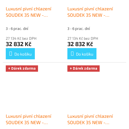
Luxusní pivní chlazení
Luxusní pivní chlazení
SOUDEK 35 NEW -
SOUDEK 35 NEW -
komplet s red. ventilem
komplet s red. ventilem
CO2 BAJONET
+ Dárek
N2 BAJONET
+ Dárek
3 - 6 prac. dní
3 - 6 prac. dní
zdarma
zdarma
27 134 Kč bez DPH
27 134 Kč bez DPH
32 832 Kč
32 832 Kč
Do košíku
Do košíku
+ Dárek zdarma
+ Dárek zdarma
Luxusní pivní chlazení
Luxusní pivní chlazení
SOUDEK 35 NEW -
SOUDEK 35 NEW -
komplet bombička CO2
komplet s red. ventilem