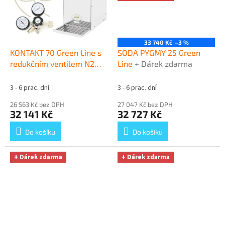
33 740 Kč
–3 %
KONTAKT 70 Green Line s
SODA PYGMY 25 Green
redukčním ventilem N2
Line
+ Dárek zdarma
bez naražečů
+ Dárek
zdarma
3 - 6 prac. dní
3 - 6 prac. dní
26 563 Kč bez DPH
27 047 Kč bez DPH
32 141 Kč
32 727 Kč
Do košíku
Do košíku
+ Dárek zdarma
+ Dárek zdarma