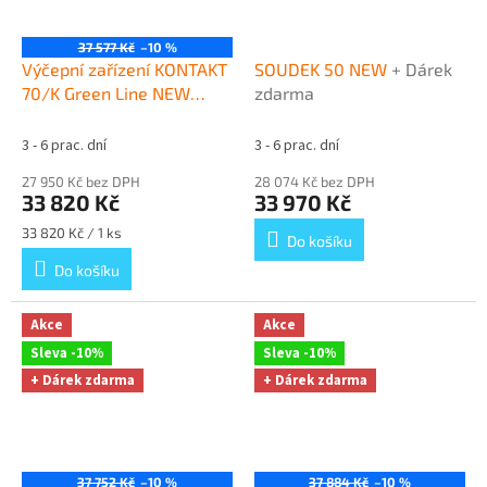
37 577 Kč
–10 %
Výčepní zařízení KONTAKT
SOUDEK 50 NEW
+ Dárek
70/K Green Line NEW
zdarma
komplet BAJONET, PLOCHÝ
+ Dárek zdarma
3 - 6 prac. dní
3 - 6 prac. dní
27 950 Kč bez DPH
28 074 Kč bez DPH
33 820 Kč
33 970 Kč
Měrná
33 820 Kč / 1 ks
Do košíku
cena:
Do košíku
Akce
Akce
Sleva -10%
Sleva -10%
+ Dárek zdarma
+ Dárek zdarma
37 752 Kč
–10 %
37 884 Kč
–10 %