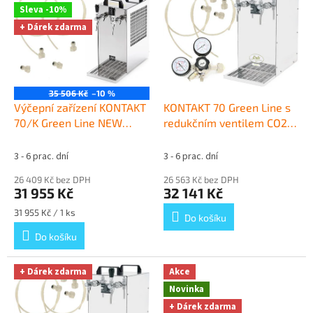
í
Sleva -10%
p
p
+ Dárek zdarma
i
r
s
o
p
d
r
u
o
k
35 506 Kč
–10 %
d
t
Výčepní zařízení KONTAKT
KONTAKT 70 Green Line s
u
ů
70/K Green Line NEW
redukčním ventilem CO2
k
komplet bez naražečů
+
bez naražečů
+ Dárek
t
Dárek zdarma
zdarma
3 - 6 prac. dní
3 - 6 prac. dní
ů
26 409 Kč bez DPH
26 563 Kč bez DPH
31 955 Kč
32 141 Kč
Měrná
31 955 Kč / 1 ks
Do košíku
cena:
Do košíku
+ Dárek zdarma
Akce
Novinka
+ Dárek zdarma