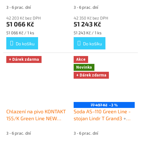
+ Dárek zdarma
Dárek zdarma
3 - 6 prac. dní
3 - 6 prac. dní
42 203 Kč bez DPH
42 350 Kč bez DPH
51 066 Kč
51 243 Kč
Měrná
Měrná
51 066 Kč / 1 ks
51 243 Kč / 1 ks
cena:
cena:
Do košíku
Do košíku
+ Dárek zdarma
Akce
Novinka
+ Dárek zdarma
77 497 Kč
–3 %
Chlazení na pivo KONTAKT
Soda AS–110 Green Line -
155/K Green Line NEW
stojan Lindr T Grand3
+
komplet KOMBI, KOMBI
+
Dárek zdarma
Dárek zdarma
3 - 6 prac. dní
3 - 6 prac. dní