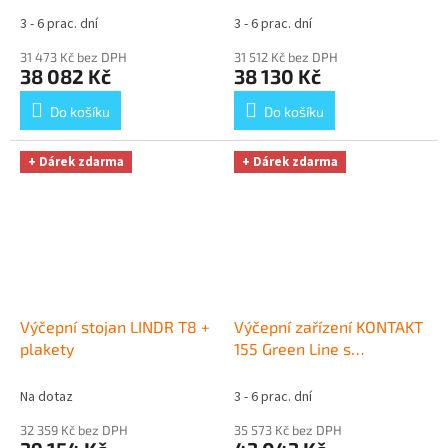
3 - 6 prac. dní
3 - 6 prac. dní
31 473 Kč bez DPH
31 512 Kč bez DPH
38 082 Kč
38 130 Kč
Do košíku
Do košíku
+ Dárek zdarma
+ Dárek zdarma
Výčepní stojan LINDR T8 +
Výčepní zařízení KONTAKT
plakety
155 Green Line s
redukčním ventilem CO2
bez naražečů
+ Dárek
Na dotaz
3 - 6 prac. dní
zdarma
32 359 Kč bez DPH
35 573 Kč bez DPH