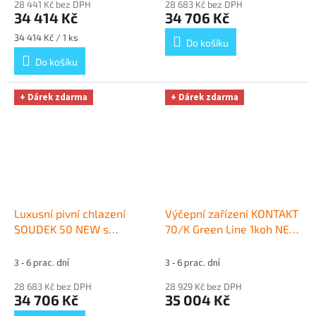
28 441 Kč bez DPH
28 683 Kč bez DPH
34 414 Kč
34 706 Kč
Měrná
34 414 Kč / 1 ks
Do košíku
cena:
Do košíku
+ Dárek zdarma
+ Dárek zdarma
Luxusní pivní chlazení
Výčepní zařízení KONTAKT
SOUDEK 50 NEW s
70/K Green Line 1koh NEW
redukčním ventilem N2
komplet BAJONET
+ Dárek
bez naražečů
+ Dárek
zdarma
3 - 6 prac. dní
3 - 6 prac. dní
zdarma
28 683 Kč bez DPH
28 929 Kč bez DPH
34 706 Kč
35 004 Kč