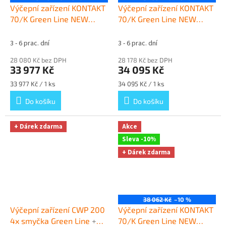
Výčepní zařízení KONTAKT
Výčepní zařízení KONTAKT
70/K Green Line NEW
70/K Green Line NEW
komplet BAJONET, KOMBI
komplet PLOCHÝ, PLOCHÝ
+ Dárek zdarma
+ Dárek zdarma
3 - 6 prac. dní
3 - 6 prac. dní
28 080 Kč bez DPH
28 178 Kč bez DPH
33 977 Kč
34 095 Kč
Měrná
Měrná
33 977 Kč / 1 ks
34 095 Kč / 1 ks
cena:
cena:
Do košíku
Do košíku
+ Dárek zdarma
Akce
Sleva -10%
+ Dárek zdarma
38 062 Kč
–10 %
Výčepní zařízení CWP 200
Výčepní zařízení KONTAKT
4x smyčka Green Line
+
70/K Green Line NEW