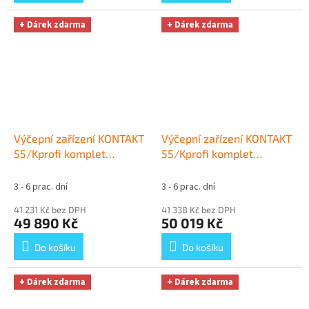
+ Dárek zdarma
+ Dárek zdarma
Výčepní zařízení KONTAKT
Výčepní zařízení KONTAKT
55/Kprofi komplet
55/Kprofi komplet
BAJONET, KOMBI
+ Dárek
PLOCHÝ, PLOCHÝ
+ Dárek
zdarma
zdarma
3 - 6 prac. dní
3 - 6 prac. dní
41 231 Kč bez DPH
41 338 Kč bez DPH
49 890 Kč
50 019 Kč
Do košíku
Do košíku
+ Dárek zdarma
+ Dárek zdarma