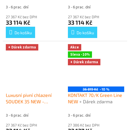
BAJONET
+ Dárek zdarma
CO2 PLOCHÝ
+ Dárek
3 - 6 prac. dní
3 - 6 prac. dní
zdarma
27 367 Kč bez DPH
27 367 Kč bez DPH
33 114 Kč
33 114 Kč
Do košíku
Do košíku
+ Dárek zdarma
Akce
Sleva -10%
+ Dárek zdarma
36 819 Kč
–10 %
Luxusní pivní chlazení
KONTAKT 70/K Green Line
SOUDEK 35 NEW -
NEW
+ Dárek zdarma
komplet s red. ventilem
N2 PLOCHÝ
+ Dárek
3 - 6 prac. dní
3 - 6 prac. dní
zdarma
27 367 Kč bez DPH
27 386 Kč bez DPH