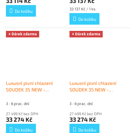
33 114 Kč
33 137 Kč
Měrná
33 137 Kč / 1 ks
Do košíku
cena:
Do košíku
+ Dárek zdarma
+ Dárek zdarma
Luxusní pivní chlazení
Luxusní pivní chlazení
SOUDEK 35 NEW -
SOUDEK 35 NEW -
komplet s red. ventilem
komplet s red. ventilem
CO2 KOMBI
+ Dárek
N2 KOMBI
+ Dárek zdarma
3 - 6 prac. dní
3 - 6 prac. dní
zdarma
27 499 Kč bez DPH
27 499 Kč bez DPH
33 274 Kč
33 274 Kč
Do košíku
Do košíku