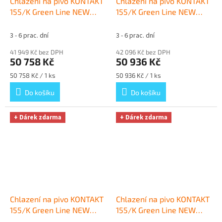
Chlazení na pivo KONTAKT
Chlazení na pivo KONTAKT
155/K Green Line NEW
155/K Green Line NEW
komplet BAJONET, PLOCHÝ
komplet BAJONET, KOMBI
+ Dárek zdarma
+ Dárek zdarma
3 - 6 prac. dní
3 - 6 prac. dní
41 949 Kč bez DPH
42 096 Kč bez DPH
50 758 Kč
50 936 Kč
Měrná
Měrná
50 758 Kč / 1 ks
50 936 Kč / 1 ks
cena:
cena:
Do košíku
Do košíku
+ Dárek zdarma
+ Dárek zdarma
Chlazení na pivo KONTAKT
Chlazení na pivo KONTAKT
155/K Green Line NEW
155/K Green Line NEW
komplet PLOCHÝ, PLOCHÝ
komplet PLOCHÝ, KOMBI
+