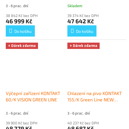
3 - 6 prac. dní
Skladem
38 842 Kč bez DPH
39 374 Kč bez DPH
46 999 Kč
47 642 Kč
Do košíku
Do košíku
+ Dárek zdarma
+ Dárek zdarma
Výčepní zařízení KONTAKT
Chlazení na pivo KONTAKT
60/K VISION GREEN LINE
155/K Green Line NEW
komplet bez naražečů
+
Dárek zdarma
3 - 6 prac. dní
3 - 6 prac. dní
39 900 Kč bez DPH
40 237 Kč bez DPH
48 279 Kč
48 687 Kč