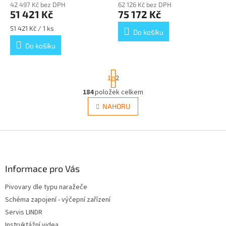
42 497 Kč bez DPH
62 126 Kč bez DPH
51 421 Kč
75 172 Kč
Měrná
51 421 Kč / 1 ks
Do košíku
cena:
Do košíku
S
1
2
t
r
184
položek celkem
O
á
v
NAHORU
n
l
k
á
o
v
Z
d
á
a
á
n
c
p
í
í
a
Informace pro Vás
p
t
r
Pivovary dle typu naražeče
í
v
Schéma zapojení - výčepní zařízení
k
y
Servis LINDR
v
Instruktážní videa