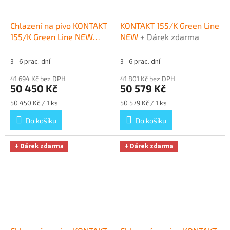
Chlazení na pivo KONTAKT
KONTAKT 155/K Green Line
155/K Green Line NEW
NEW
+ Dárek zdarma
komplet BAJONET,
BAJONET
+ Dárek zdarma
3 - 6 prac. dní
3 - 6 prac. dní
41 694 Kč bez DPH
41 801 Kč bez DPH
50 450 Kč
50 579 Kč
Měrná
Měrná
50 450 Kč / 1 ks
50 579 Kč / 1 ks
cena:
cena:
Do košíku
Do košíku
+ Dárek zdarma
+ Dárek zdarma