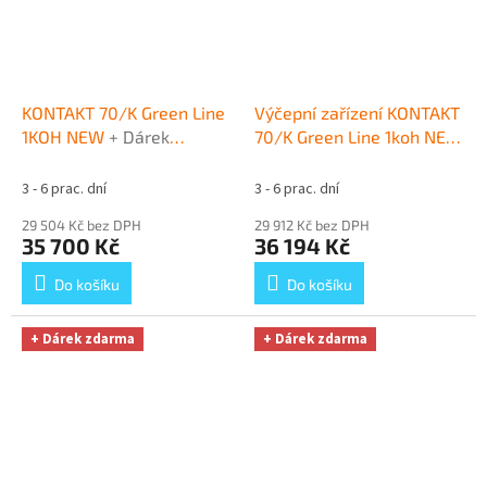
KONTAKT 70/K Green Line
Výčepní zařízení KONTAKT
1KOH NEW
+ Dárek
70/K Green Line 1koh NEW
zdarma
komplet 2x naražeč
+
Dárek zdarma
3 - 6 prac. dní
3 - 6 prac. dní
29 504 Kč bez DPH
29 912 Kč bez DPH
35 700 Kč
36 194 Kč
Do košíku
Do košíku
+ Dárek zdarma
+ Dárek zdarma