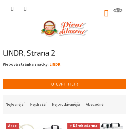
Přejít
na
NÁKUP
obsah
KOŠÍK
LINDR
, Strana 2
Webová stránka značky:
LINDR
OTEVŘÍT FILTR
Ř
a
Nejlevnější
Nejdražší
Nejprodávanější
Abecedně
z
e
V
n
Akce
+ Dárek zdarma
ý