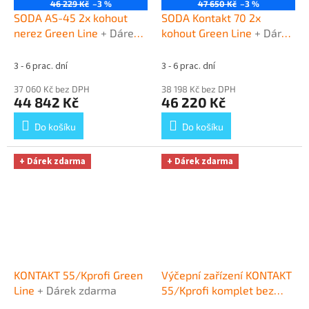
46 229 Kč
–3 %
47 650 Kč
–3 %
SODA AS-45 2x kohout
SODA Kontakt 70 2x
nerez Green Line
+ Dárek
kohout Green Line
+ Dárek
zdarma
zdarma
3 - 6 prac. dní
3 - 6 prac. dní
37 060 Kč bez DPH
38 198 Kč bez DPH
44 842 Kč
46 220 Kč
Do košíku
Do košíku
+ Dárek zdarma
+ Dárek zdarma
KONTAKT 55/Kprofi Green
Výčepní zařízení KONTAKT
Line
+ Dárek zdarma
55/Kprofi komplet bez
naražečů
+ Dárek zdarma