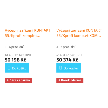
Výčepní zařízení KONTAKT
Výčepní zařízení KONTAKT
55/Kprofi komplet
55/Kprofi komplet KOMBI,
PLOCHÝ, KOMBI
+ Dárek
KOMBI
+ Dárek zdarma
zdarma
3 - 6 prac. dní
3 - 6 prac. dní
41 486 Kč bez DPH
41 631 Kč bez DPH
50 198 Kč
50 374 Kč
Do košíku
Do košíku
+ Dárek zdarma
+ Dárek zdarma