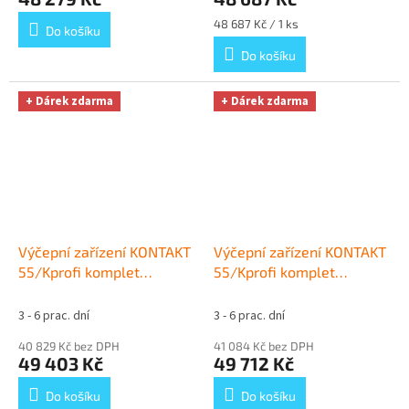
Měrná
48 687 Kč / 1 ks
Do košíku
cena:
Do košíku
+ Dárek zdarma
+ Dárek zdarma
Výčepní zařízení KONTAKT
Výčepní zařízení KONTAKT
55/Kprofi komplet
55/Kprofi komplet
BAJONET, BAJONET
+
BAJONET, PLOCHÝ
+ Dárek
Dárek zdarma
zdarma
3 - 6 prac. dní
3 - 6 prac. dní
40 829 Kč bez DPH
41 084 Kč bez DPH
49 403 Kč
49 712 Kč
Do košíku
Do košíku