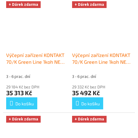
+ Dárek zdarma
+ Dárek zdarma
Výčepní zařízení KONTAKT
Výčepní zařízení KONTAKT
70/K Green Line 1koh NEW
70/K Green Line 1koh NEW
komplet PLOCHÝ
+ Dárek
komplet KOMBI
+ Dárek
zdarma
zdarma
3 - 6 prac. dní
3 - 6 prac. dní
29 184 Kč bez DPH
29 332 Kč bez DPH
35 313 Kč
35 492 Kč
Do košíku
Do košíku
+ Dárek zdarma
+ Dárek zdarma