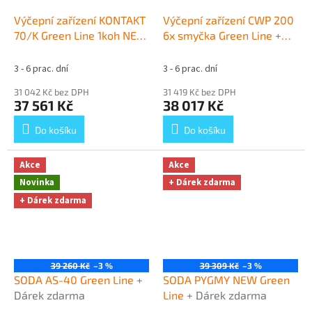
Výčepní zařízení KONTAKT
Výčepní zařízení CWP 200
70/K Green Line 1koh NEW
6x smyčka Green Line
+
komplet 3x naražeč
+
Dárek zdarma
Dárek zdarma
3 - 6 prac. dní
3 - 6 prac. dní
31 042 Kč bez DPH
31 419 Kč bez DPH
37 561 Kč
38 017 Kč
Do košíku
Do košíku
Akce
Akce
Novinka
+ Dárek zdarma
+ Dárek zdarma
39 260 Kč
–3 %
39 309 Kč
–3 %
SODA AS-40 Green Line
+
SODA PYGMY NEW Green
Dárek zdarma
Line
+ Dárek zdarma