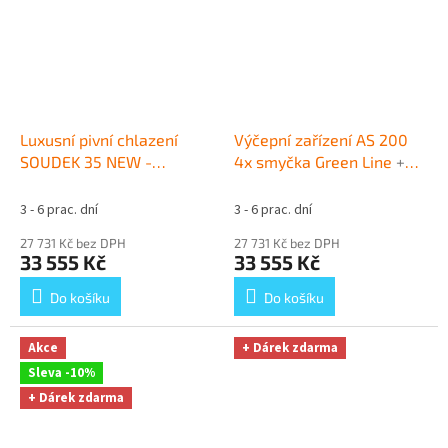
Luxusní pivní chlazení
Výčepní zařízení AS 200
SOUDEK 35 NEW -
4x smyčka Green Line
+
komplet bombička CO2
Dárek zdarma
KOMBI
+ Dárek zdarma
3 - 6 prac. dní
3 - 6 prac. dní
27 731 Kč bez DPH
27 731 Kč bez DPH
33 555 Kč
33 555 Kč
Do košíku
Do košíku
Akce
+ Dárek zdarma
Sleva -10%
+ Dárek zdarma