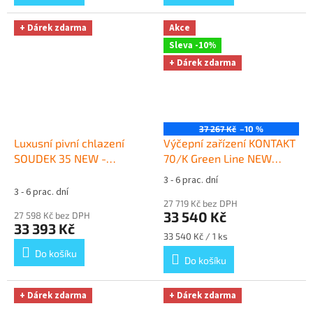
+ Dárek zdarma
Akce
Sleva -10%
+ Dárek zdarma
37 267 Kč
–10 %
Luxusní pivní chlazení
Výčepní zařízení KONTAKT
SOUDEK 35 NEW -
70/K Green Line NEW
komplet bombička CO2
komplet BAJONET,
3 - 6 prac. dní
Průměrné
PLOCHÝ
+ Dárek zdarma
BAJONET
+ Dárek zdarma
3 - 6 prac. dní
hodnocení
27 719 Kč bez DPH
produktu
33 540 Kč
27 598 Kč bez DPH
je
33 393 Kč
5,0
Měrná
33 540 Kč / 1 ks
z
cena:
Do košíku
Do košíku
5
hvězdiček.
+ Dárek zdarma
+ Dárek zdarma