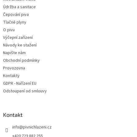
ý
Údržba a sanitace
p
i
Čepování piva
s
Tlačné plyny
u
O pivu
Výčepní zařízení
Návody ke stažení
Napište nám
Obchodní podmínky
Provozovna
Kontakty
GDPR - Nařízení EU
Odstoupení od smlouvy
Kontakt
info
@
pivnichlazeni.cz
+420 723 882 255