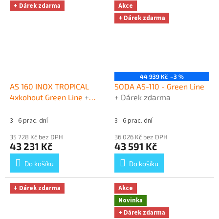
+ Dárek zdarma
Akce
+ Dárek zdarma
44 939 Kč
–3 %
AS 160 INOX TROPICAL
SODA AS-110 - Green Line
4xkohout Green Line
+
+ Dárek zdarma
Dárek zdarma
3 - 6 prac. dní
3 - 6 prac. dní
35 728 Kč bez DPH
36 026 Kč bez DPH
43 231 Kč
43 591 Kč
Do košíku
Do košíku
+ Dárek zdarma
Akce
Novinka
+ Dárek zdarma