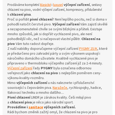
Prodáváme kompletní
klasické
i
luxusní
výčepní zařízení
, sestavy
chlazení na pivo, vodní výčepní zařízení, kompresory, příslušenství
k
chlazení piva
.
Proč si pořídit
pivní chlazení
? Není lepšího pocitu, než si doma v
pohodlí natočit čerstvé pivo.
Výčepní zařízení
Vám zajistí skvělé
a nezapomenutelné chvíle se svými blízkými a přáteli. Existuje
mnoho způsobů, jak si dopřát vychlazené pivo, ale není
pohodlnější věc, než si načepovat vlastní půllitr.
Chlazení na
pivo
Vám tuto radost dopřeje.
Z naší nabídky doporučujeme výčepní zařízení
PYGMY 25/K
, které
je předurčeno pro zahradní párty a svým výkonem uspokojí i
náročného domácího uživatele. Kvalitně vychlazené pivo je
připraveno v thermobloku výčepního zařízení již za 2-4 minuty.
Výčepní zařízení
řady
PYGMY
byla označena odbornou
veřejností jako
chlazení na pivo
s nejlepším poměrem ceny-
výkonu-kvality-rozměru.
Mimo
výčepních zařízení
u nás naleznete i příslušenství
související s čepováním piva.
Naražeče
, rychlospojky, hadice,
tlakovací techniku a mnoho dalšího....
Pivní chlazení
LINDR je zárukou kvality. Češi milují pivo
a
chlazení piva
je něco jako národní sport.
Provádíme i
sanitace
výčepních zařízení.
Rádi bychom změnili zažitý omyl, že chlazení na pivo je pro