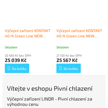
Výčepní zařízení KONTAKT
Výčepní zařízení KONTAKT
40/K Green Line NEW
40/K Green Line NEW
komplet BAJONET,
komplet PLOCHÝ, PLOCHÝ
BAJONET
+ Dárek zdarma
+ Dárek zdarma
Skladem
Skladem
20 693 Kč bez DPH
21 130 Kč bez DPH
25 039 Kč
25 567 Kč
Do košíku
Do košíku
Vítejte v eshopu Pivní chlazení
Výčepní zařízení LINDR - Pivní chlazení za
výhodnou cenu