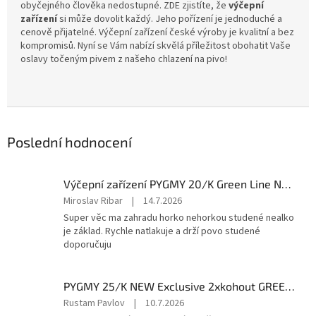
obyčejného člověka nedostupné. ZDE zjistíte, že
výčepní
zařízení
si může dovolit každý. Jeho pořízení je jednoduché a
cenově přijatelné. Výčepní zařízení české výroby je kvalitní a bez
kompromisů. Nyní se Vám nabízí skvělá příležitost obohatit Vaše
oslavy točeným pivem z našeho chlazení na pivo!
Poslední hodnocení
Výčepní zařízení PYGMY 20/K Green Line NEW komplet BAJONET
Hodnocení
Miroslav Ribar
|
14.7.2026
produktu
Super věc ma zahradu horko nehorkou studené nealko
je
je základ. Rychle natlakuje a drží povo studené
5
doporučuju
z
5
hvězdiček.
PYGMY 25/K NEW Exclusive 2xkohout GREEN LINE komplet bez naražečů
Hodnocení
Rustam Pavlov
|
10.7.2026