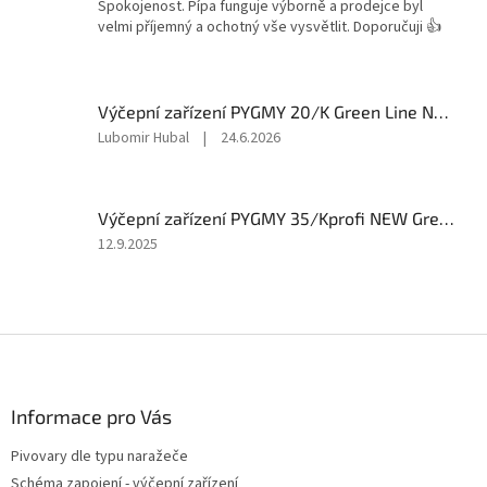
produktu
Spokojenost. Pípa funguje výborně a prodejce byl
je
velmi příjemný a ochotný vše vysvětlit. Doporučuji 👍
5
z
5
hvězdiček.
Výčepní zařízení PYGMY 20/K Green Line NEW komplet 2 x naražeč
Hodnocení
Lubomir Hubal
|
24.6.2026
produktu
je
5
Výčepní zařízení PYGMY 35/Kprofi NEW Green Line - komplet 3x Naražeč
z
5
Hodnocení
12.9.2025
hvězdiček.
produktu
je
5
z
Z
5
á
hvězdiček.
p
a
Informace pro Vás
t
Pivovary dle typu naražeče
í
Schéma zapojení - výčepní zařízení