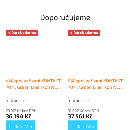
hvězdiček.
Doporučujeme
+ Dárek zdarma
+ Dárek zdarma
Výčepní zařízení KONTAKT
Výčepní zařízení KONTAKT
70/K Green Line 1koh NEW
70/K Green Line 1koh NEW
komplet 2x naražeč
+
komplet 3x naražeč
+
Dárek zdarma
Dárek zdarma
3 - 6 prac. dní
3 - 6 prac. dní
29 912 Kč bez DPH
31 042 Kč bez DPH
36 194 Kč
37 561 Kč
Do košíku
Do košíku