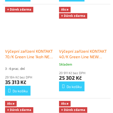
+ Dárek zdarma
Akce
+ Dárek zdarma
Výčepní zařízení KONTAKT
Výčepní zařízení KONTAKT
70/K Green Line 1koh NEW
40/K Green Line NEW
komplet PLOCHÝ
+ Dárek
komplet BAJONET, PLOCHÝ
Skladem
Průměrné
zdarma
+ Dárek zdarma
3 - 6 prac. dní
hodnocení
20 911 Kč bez DPH
produktu
25 302 Kč
29 184 Kč bez DPH
je
35 313 Kč
5,0
Do košíku
z
Do košíku
5
hvězdiček.
Akce
Akce
+ Dárek zdarma
+ Dárek zdarma