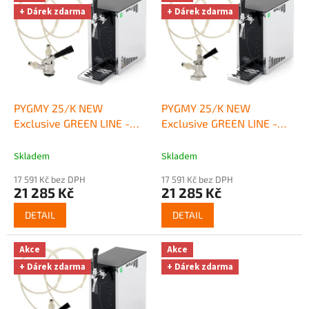
+ Dárek zdarma
+ Dárek zdarma
o
p
u
P
i
PYGMY 25/K NEW
PYGMY 25/K NEW
v
Exclusive GREEN LINE -
Exclusive GREEN LINE -
n
komplet BAJONET
+ Dárek
komplet PLOCHÝ
+ Dárek
í
zdarma
zdarma
Skladem
Skladem
c
17 591 Kč bez DPH
17 591 Kč bez DPH
h
21 285 Kč
21 285 Kč
l
DETAIL
DETAIL
a
z
Akce
Akce
e
+ Dárek zdarma
+ Dárek zdarma
n
í