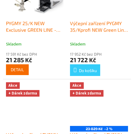
PYGMY 25/K NEW
Výčepní zařízení PYGMY
Exclusive GREEN LINE -
35/Kprofi NEW Green Line
komplet KOMBI
+ Dárek
- komplet PLOCHÝ
+ Dárek
zdarma
zdarma
Skladem
Skladem
17 591 Kč bez DPH
17 952 Kč bez DPH
21 285 Kč
21 722 Kč
DETAIL
Do košíku
Akce
Akce
+ Dárek zdarma
+ Dárek zdarma
23 029 Kč
–2 %