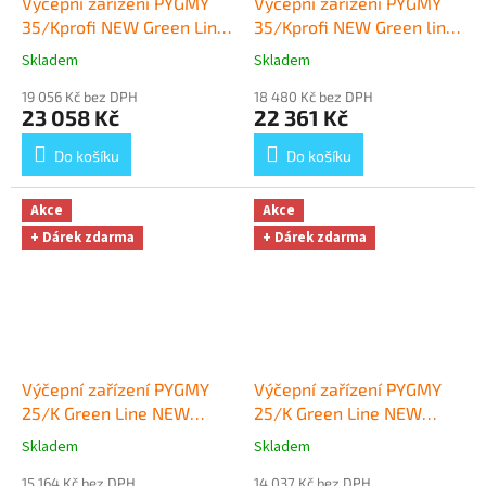
Výčepní zařízení PYGMY
Výčepní zařízení PYGMY
35/Kprofi NEW Green Line
35/Kprofi NEW Green line
- komplet 3x Naražeč
+
- komplet 2x Naražeč
+
Skladem
Skladem
Průměrné
Průměrné
Dárek zdarma
Dárek zdarma
hodnocení
hodnocení
19 056 Kč bez DPH
18 480 Kč bez DPH
produktu
produktu
23 058 Kč
22 361 Kč
je
je
5,0
5,0
Do košíku
Do košíku
z
z
5
5
hvězdiček.
hvězdiček.
Akce
Akce
+ Dárek zdarma
+ Dárek zdarma
Výčepní zařízení PYGMY
Výčepní zařízení PYGMY
25/K Green Line NEW
25/K Green Line NEW
komplet 3 x naražeč
+
komplet 2 x naražeč
+
Skladem
Skladem
Průměrné
Průměrné
Dárek zdarma
Dárek zdarma
hodnocení
hodnocení
15 164 Kč bez DPH
14 037 Kč bez DPH