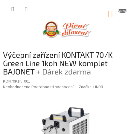
Přejít
na
NÁKUP
obsah
KOŠÍK
Výčepní zařízení KONTAKT 70/K
Green Line 1koh NEW komplet
BAJONET
+ Dárek zdarma
KON70K1K_001
Průměrné
Neohodnoceno
Podrobnosti hodnocení
Značka:
LINDR
hodnocení
produktu
je
0,0
z
5
hvězdiček.