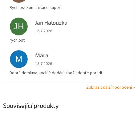
Rychlost komunikace super
Jan Halouzka
JH
Hodnocení obchodu je 5 z 5 hvězdiček.
16.7.2026
rychlost
Mára
M
Hodnocení obchodu je 5 z 5 hvězdiček.
13.7.2026
Dobrá domluva, rychlé dodání zboží, dobře poradí.
Zobrazit další hodnocení
Související produkty