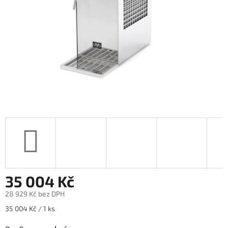
35 004 Kč
28 929 Kč bez DPH
Měrná
35 004 Kč / 1 ks
cena: