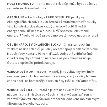
POČET KOHOUTŮ
– Tento model chladiče může být dodán i ve
variantě se dvěma kohouty.
GREEN LINE
– Technologie LINDR GREEN LINE je díky využití
ekologického chladiva R-290 šetrná k životnímu prostředí. Díky
této konstrukci dosahuje každý z výrobků o 20 % vyšší
energetickou účinnost a o 20 % nižší spotřebu elektrické
energie. Při jeho výrobě provádíme systémovou úsporu energií.
OBJEM NÁPOJE V CHLADICÍM BLOKU
– Charakteristickým
znakem našich chladičů je velký objem nápoje v chladicím bloku.
Modely řady Kontakt 70 ho mají 1,2 l. Jednotný vnitřní průměr
chladicí smyčky (7 mm) od naražeče až po kohout zaručuje
čistotu a optimální průtok nápoje.
VZDUCHOVÝ KOMPRESOR
– Modely jsou vybaveny kvalitním
vestavěným vzduchovým kompresorem, který se díky tichému
chodu hodí i na komornější akce, aniž by rušil okolní atmosféru.
VZDUCHOVÝ FILTR
– Protože je pro nás kvalita čepovaného
nápoje na první místě, jsou všechna naše výčepní zařízení s
vestavěným vzduchovým kompresorem vybavena molekulovým
filtrem nasávaného vzduchu.