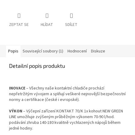
ZEPTAT SE
HLÍDAT
SDÍLET
Popis
Související soubory (1)
Hodnocení
Diskuze
Detailní popis produktu
INOVACE
– Všechny naše kontaktní chladiče prochází
nepřetržitým vývojem a splňují veškeré nejnovější bezpečnostní
normy a certifikace (české i evropské).
VÝKON
– Výčepní zařízení KONTAKT 70/K 1x kohout NEW GREEN
LINE umožňuje zvýšeným průběžným výkonem 70-90 l/hod.
podávání zhruba 140-180 kvalitně vychlazených nápojů během
jedné hodiny.