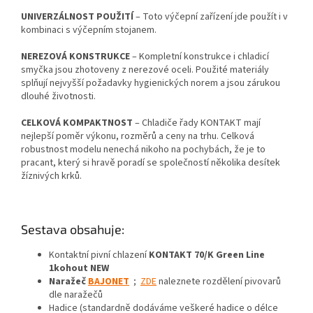
UNIVERZÁLNOST POUŽITÍ
– Toto výčepní zařízení jde použít i v
kombinaci s výčepním stojanem.
NEREZOVÁ KONSTRUKCE
– Kompletní konstrukce i chladicí
smyčka jsou zhotoveny z nerezové oceli. Použité materiály
splňují nejvyšší požadavky hygienických norem a jsou zárukou
dlouhé životnosti.
CELKOVÁ KOMPAKTNOST
– Chladiče řady KONTAKT mají
nejlepší poměr výkonu, rozměrů a ceny na trhu. Celková
robustnost modelu nenechá nikoho na pochybách, že je to
pracant, který si hravě poradí se společností několika desítek
žíznivých krků.
Sestava obsahuje:
Kontaktní pivní chlazení
KONTAKT 70/K Green Line
1kohout NEW
Naražeč
BAJONET
;
ZDE
naleznete rozdělení pivovarů
dle naražečů
Hadice (standardně dodáváme veškeré hadice o délce