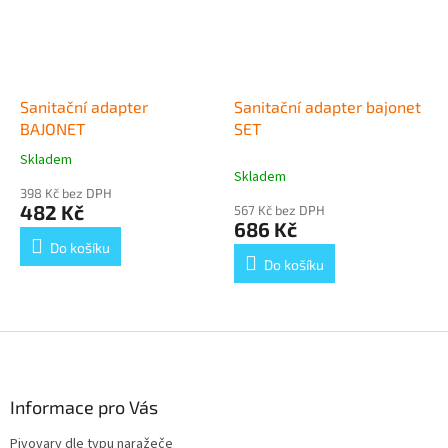
Sanitační adapter
Sanitační adapter bajonet
BAJONET
SET
Skladem
Průměrné
Skladem
hodnocení
398 Kč bez DPH
produktu
482 Kč
567 Kč bez DPH
je
686 Kč
5,0
Do košíku
z
Do košíku
5
hvězdiček.
Z
á
p
a
Informace pro Vás
t
Pivovary dle typu naražeče