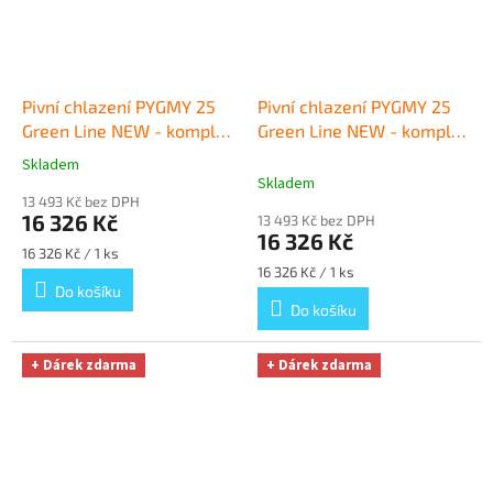
Pivní chlazení PYGMY 25
Pivní chlazení PYGMY 25
Green Line NEW - komplet
Green Line NEW - komplet
red. ventil CO2 PLOCHÝ
+
red. ventil N2 PLOCHÝ
+
Skladem
Průměrné
Dárek zdarma
Dárek zdarma
Skladem
hodnocení
13 493 Kč bez DPH
produktu
16 326 Kč
13 493 Kč bez DPH
je
16 326 Kč
5,0
Měrná
16 326 Kč / 1 ks
z
cena:
Měrná
16 326 Kč / 1 ks
cena:
Do košíku
5
Do košíku
hvězdiček.
+ Dárek zdarma
+ Dárek zdarma