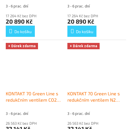
bez naražečů
+ Dárek
bez naražečů
+ Dárek
3 - 6 prac. dní
3 - 6 prac. dní
zdarma
zdarma
17 264 Kč bez DPH
17 264 Kč bez DPH
20 890 Kč
20 890 Kč
Do košíku
Do košíku
+ Dárek zdarma
+ Dárek zdarma
KONTAKT 70 Green Line s
KONTAKT 70 Green Line s
redukčním ventilem CO2
redukčním ventilem N2
bez naražečů
+ Dárek
bez naražečů
+ Dárek
zdarma
zdarma
3 - 6 prac. dní
3 - 6 prac. dní
26 563 Kč bez DPH
26 563 Kč bez DPH
32 141 Kč
32 141 Kč