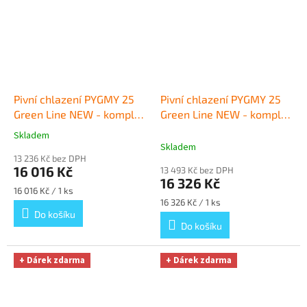
Pivní chlazení PYGMY 25
Pivní chlazení PYGMY 25
Green Line NEW - komplet
Green Line NEW - komplet
red. ventil N2 BAJONET
+
bombička BAJONET
+
Skladem
Průměrné
Dárek zdarma
Dárek zdarma
Skladem
hodnocení
13 236 Kč bez DPH
produktu
16 016 Kč
13 493 Kč bez DPH
je
16 326 Kč
5,0
Měrná
16 016 Kč / 1 ks
z
cena:
Měrná
16 326 Kč / 1 ks
cena:
Do košíku
5
Do košíku
hvězdiček.
+ Dárek zdarma
+ Dárek zdarma