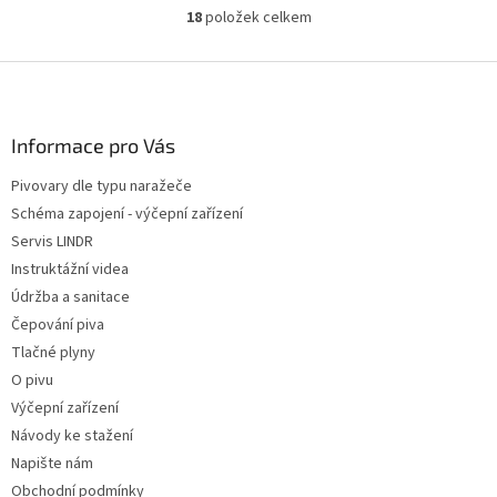
18
položek celkem
O
v
l
Z
á
á
d
p
a
a
Informace pro Vás
c
t
í
Pivovary dle typu naražeče
í
p
Schéma zapojení - výčepní zařízení
r
v
Servis LINDR
k
Instruktážní videa
y
Údržba a sanitace
v
ý
Čepování piva
p
Tlačné plyny
i
O pivu
s
u
Výčepní zařízení
Návody ke stažení
Napište nám
Obchodní podmínky