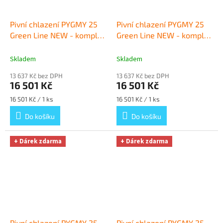
Pivní chlazení PYGMY 25
Pivní chlazení PYGMY 25
Green Line NEW - komplet
Green Line NEW - komplet
red. ventil CO2 KOMBI
+
red. ventil N2 KOMBI
+
Dárek zdarma
Dárek zdarma
Skladem
Skladem
13 637 Kč bez DPH
13 637 Kč bez DPH
16 501 Kč
16 501 Kč
Měrná
Měrná
16 501 Kč / 1 ks
16 501 Kč / 1 ks
cena:
cena:
Do košíku
Do košíku
+ Dárek zdarma
+ Dárek zdarma
Pivní chlazení PYGMY 25
Pivní chlazení PYGMY 25