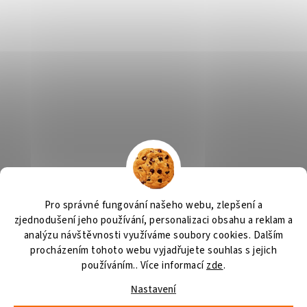
Výčepní zařízení
OSMO CZ
Barvy Příbram
Obchodní podmínky
Pro správné fungování našeho webu, zlepšení a
GDPR
zjednodušení jeho používání, personalizaci obsahu a reklam a
analýzu návštěvnosti využíváme soubory cookies. Dalším
procházením tohoto webu vyjadřujete souhlas s jejich
používáním.. Více informací
zde
.
Vytvořil Shoptet
Nastavení