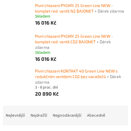
Pivní chlazení PYGMY 25 Green Line NEW -
komplet red. ventil N2 BAJONET
+ Dárek zdarma
Skladem
16 016 Kč
Pivní chlazení PYGMY 25 Green Line NEW -
komplet red. ventil CO2 BAJONET
+ Dárek
zdarma
Skladem
16 016 Kč
Pivní chlazení KONTAKT 40 Green Line NEW s
redukčním ventilem CO2 bez naražečů
+ Dárek
zdarma
3 - 6 prac. dní
20 890 Kč
Ř
a
Nejlevnější
Nejdražší
Nejprodávanější
Abecedně
z
e