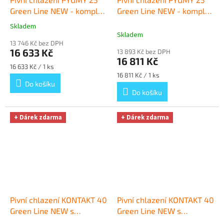
Green Line NEW - komplet
Green Line NEW - komplet
bombička PLOCHÝ
+ Dárek
bombička KOMBI
+ Dárek
Skladem
Průměrné
zdarma
zdarma
Skladem
hodnocení
13 746 Kč bez DPH
produktu
16 633 Kč
13 893 Kč bez DPH
je
16 811 Kč
5,0
Měrná
16 633 Kč / 1 ks
z
cena:
Měrná
16 811 Kč / 1 ks
cena:
Do košíku
5
Do košíku
hvězdiček.
+ Dárek zdarma
+ Dárek zdarma
Pivní chlazení KONTAKT 40
Pivní chlazení KONTAKT 40
Green Line NEW s
Green Line NEW s
redukčním ventilem CO2
redukčním ventilem N2