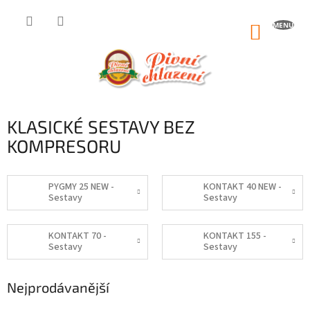
Přejít
na
NÁKUP
obsah
KOŠÍK
KLASICKÉ SESTAVY BEZ
KOMPRESORU
PYGMY 25 NEW -
KONTAKT 40 NEW -
Sestavy
Sestavy
KONTAKT 70 -
KONTAKT 155 -
Sestavy
Sestavy
Nejprodávanější