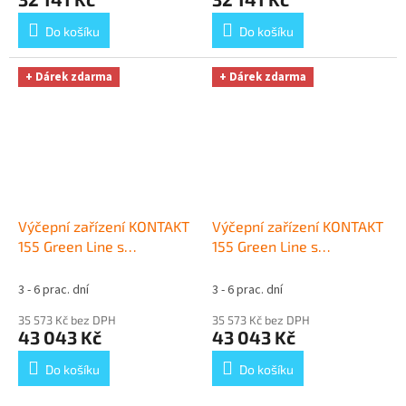
Do košíku
Do košíku
+ Dárek zdarma
+ Dárek zdarma
Výčepní zařízení KONTAKT
Výčepní zařízení KONTAKT
155 Green Line s
155 Green Line s
redukčním ventilem CO2
redukčním ventilem N2
bez naražečů
+ Dárek
bez naražečů
+ Dárek
3 - 6 prac. dní
3 - 6 prac. dní
zdarma
zdarma
35 573 Kč bez DPH
35 573 Kč bez DPH
43 043 Kč
43 043 Kč
Do košíku
Do košíku