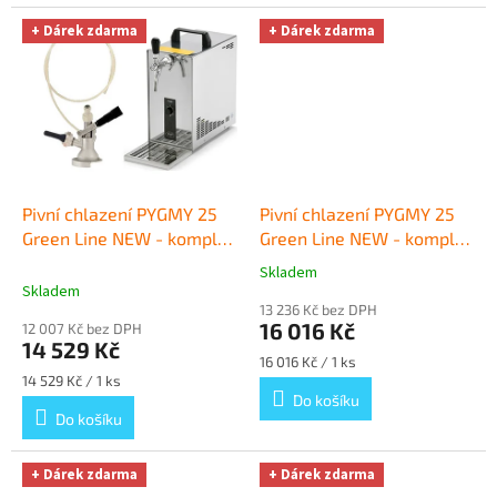
+ Dárek zdarma
+ Dárek zdarma
Pivní chlazení PYGMY 25
Pivní chlazení PYGMY 25
Green Line NEW - komplet
Green Line NEW - komplet
s autoventilkem KOMBI
red. ventil CO2 BAJONET
+
Skladem
Průměrné
(bez kompresoru)
+ Dárek
Dárek zdarma
Skladem
hodnocení
zdarma
13 236 Kč bez DPH
produktu
16 016 Kč
12 007 Kč bez DPH
je
14 529 Kč
5,0
Měrná
16 016 Kč / 1 ks
z
Měrná
cena:
14 529 Kč / 1 ks
cena:
Do košíku
5
Do košíku
hvězdiček.
+ Dárek zdarma
+ Dárek zdarma