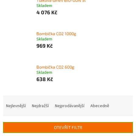
Tlaková láhev BIO-GON 5l
Skladem
4 076 Kč
Bombička CO2 1000g
Skladem
969 Kč
Bombička CO2 600g
Skladem
638 Kč
Ř
a
Nejlevnější
Nejdražší
Nejprodávanější
Abecedně
z
e
n
OTEVŘÍT FILTR
í