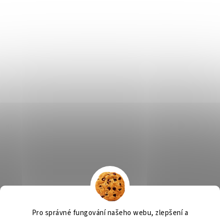
Výčepní zařízení
OSMO CZ
Barvy Příbram
Obchodní podmínky
Pro správné fungování našeho webu, zlepšení a
GDPR