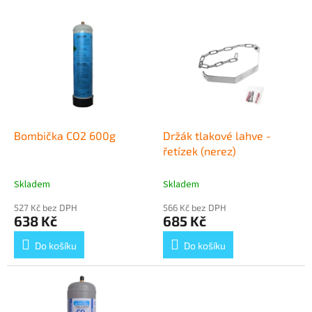
p
V
r
ý
o
p
d
i
u
s
k
p
t
r
ů
o
d
Bombička CO2 600g
Držák tlakové lahve -
u
řetízek (nerez)
k
t
Skladem
Skladem
ů
527 Kč bez DPH
566 Kč bez DPH
638 Kč
685 Kč
Do košíku
Do košíku