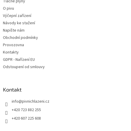
Tlačné plyny
i
O pivu
s
u
Výčepní zařízení
Návody ke stažení
Napište nám
Obchodní podmínky
Provozovna
Kontakty
GDPR - Nařízení EU
Odstoupení od smlouvy
Kontakt
info
@
pivnichlazeni.cz
+420 723 882 255
+420 607 225 608