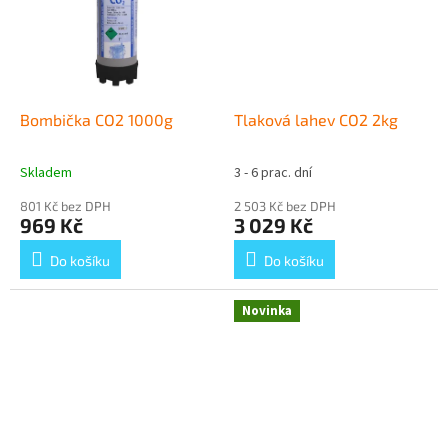
Bombička CO2 1000g
Tlaková lahev CO2 2kg
Skladem
3 - 6 prac. dní
Průměrné
Průměrné
hodnocení
hodnocení
801 Kč bez DPH
2 503 Kč bez DPH
produktu
produktu
969 Kč
3 029 Kč
je
je
5,0
5,0
Do košíku
Do košíku
z
z
5
5
hvězdiček.
hvězdiček.
Novinka