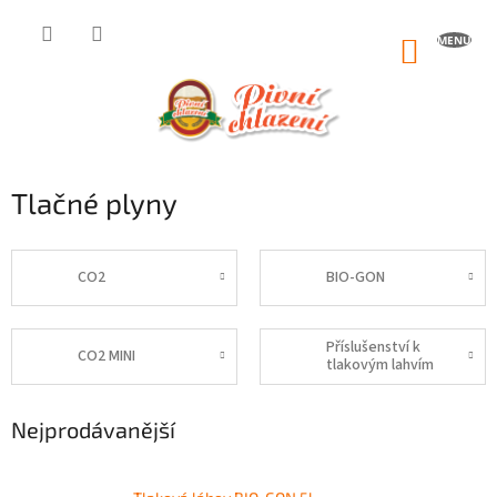
Přejít
na
NÁKUP
obsah
KOŠÍK
Tlačné plyny
CO2
BIO-GON
Příslušenství k
CO2 MINI
tlakovým lahvím
Nejprodávanější