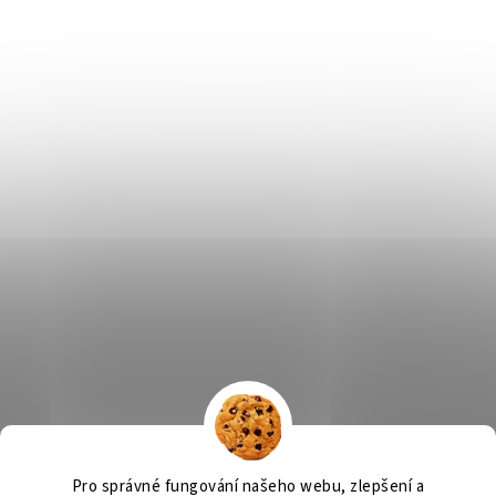
Výčepní zařízení
OSMO CZ
Barvy Příbram
Obchodní podmínky
Pro správné fungování našeho webu, zlepšení a