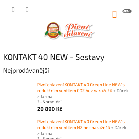
Přejít
na
NÁKUP
obsah
KOŠÍK
KONTAKT 40 NEW - Sestavy
Nejprodávanější
Pivní chlazení KONTAKT 40 Green Line NEW s
redukčním ventilem CO2 bez naražečů
+ Dárek
zdarma
3 - 6 prac. dní
20 890 Kč
Pivní chlazení KONTAKT 40 Green Line NEW s
redukčním ventilem N2 bez naražečů
+ Dárek
zdarma