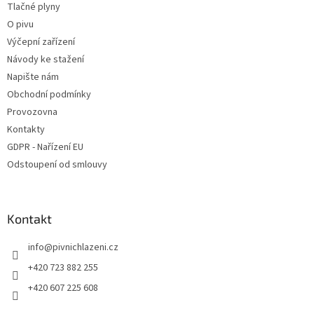
p
Tlačné plyny
i
O pivu
s
u
Výčepní zařízení
Návody ke stažení
Napište nám
Obchodní podmínky
Provozovna
Kontakty
GDPR - Nařízení EU
Odstoupení od smlouvy
Kontakt
info
@
pivnichlazeni.cz
+420 723 882 255
+420 607 225 608