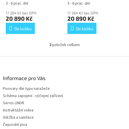
t
bez naražečů
+ Dárek
bez naražečů
+ Dárek
3 - 6 prac. dní
3 - 6 prac. dní
ů
zdarma
zdarma
17 264 Kč bez DPH
17 264 Kč bez DPH
20 890 Kč
20 890 Kč
Do košíku
Do košíku
2
položek celkem
O
v
l
Z
á
á
d
p
a
a
Informace pro Vás
c
t
í
Pivovary dle typu naražeče
í
p
Schéma zapojení - výčepní zařízení
r
v
Servis LINDR
k
Instruktážní videa
y
Údržba a sanitace
v
ý
Čepování piva