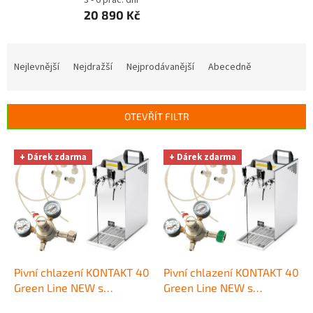
3 - 6 prac. dní
20 890 Kč
Ř
a
Nejlevnější
Nejdražší
Nejprodávanější
Abecedně
z
e
n
OTEVŘÍT FILTR
í
p
V
r
+ Dárek zdarma
+ Dárek zdarma
ý
o
p
d
i
u
s
k
p
t
r
ů
o
d
Pivní chlazení KONTAKT 40
Pivní chlazení KONTAKT 40
u
Green Line NEW s
Green Line NEW s
k
redukčním ventilem CO2
redukčním ventilem N2