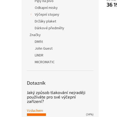
Pípy na pivo
36 1
Odkapní misky
Výčepní stojany
Držáky plaket
Dárkové předměty
Značky
DMfit
John Guest
LINDR
MICROMATIC
Dotazník
Jaký způsob tlakování nejraději
používáte pro své výčepní
zařízení?
Vzduchem
(34%)