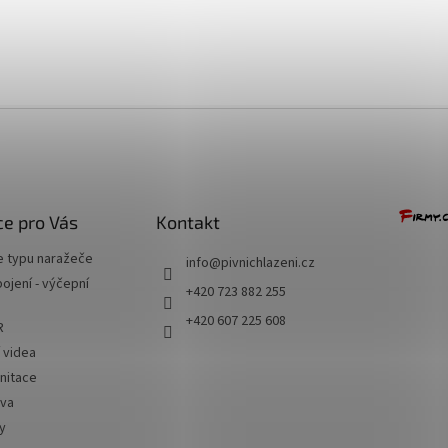
+ Dárek zdarma
e pro Vás
Kontakt
e typu naražeče
info
@
pivnichlazeni.cz
jení - výčepní
+420 723 882 255
+420 607 225 608
R
í videa
nitace
iva
y