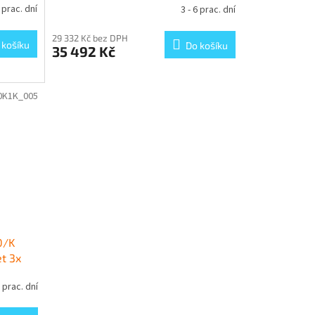
6 prac. dní
3 - 6 prac. dní
29 332 Kč bez DPH
 košíku
Do košíku
35 492 Kč
0K1K_005
0/K
t 3x
6 prac. dní