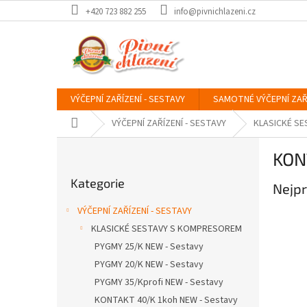
Přejít
+420 723 882 255
info@pivnichlazeni.cz
na
obsah
VÝČEPNÍ ZAŘÍZENÍ - SESTAVY
SAMOTNÉ VÝČEPNÍ ZAŘ
Domů
VÝČEPNÍ ZAŘÍZENÍ - SESTAVY
KLASICKÉ S
P
KON
o
Přeskočit
s
Kategorie
kategorie
Nejpr
t
r
VÝČEPNÍ ZAŘÍZENÍ - SESTAVY
a
KLASICKÉ SESTAVY S KOMPRESOREM
n
PYGMY 25/K NEW - Sestavy
n
í
PYGMY 20/K NEW - Sestavy
p
PYGMY 35/Kprofi NEW - Sestavy
a
KONTAKT 40/K 1koh NEW - Sestavy