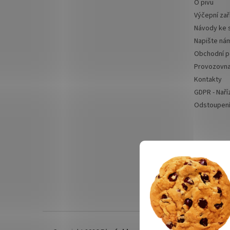
O pivu
Výčepní zař
Návody ke 
Napište ná
Obchodní 
Provozovn
Kontakty
GDPR - Naří
Odstoupení