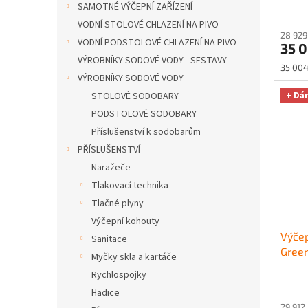
SAMOTNÉ VÝČEPNÍ ZAŘÍZENÍ
VODNÍ STOLOVÉ CHLAZENÍ NA PIVO
28 929
VODNÍ PODSTOLOVÉ CHLAZENÍ NA PIVO
35 
VÝROBNÍKY SODOVÉ VODY - SESTAVY
Měrná
35 004
VÝROBNÍKY SODOVÉ VODY
cena:
+ Dá
STOLOVÉ SODOBARY
PODSTOLOVÉ SODOBARY
Příslušenství k sodobarům
PŘÍSLUŠENSTVÍ
Naražeče
Tlakovací technika
Tlačné plyny
Výčepní kohouty
Výčep
Sanitace
Green
Myčky skla a kartáče
nara
Rychlospojky
Hadice
29 912