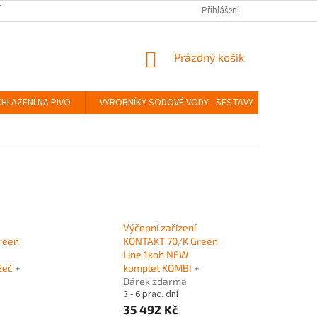
Í
SERVIS LINDR
INSTRUKTÁŽNÍ VIDEA
Přihlášení
ÚDRŽBA A SANITACE
NÁKUPNÍ
Prázdný košík
KOŠÍK
HLAZENÍ NA PIVO
VÝROBNÍKY SODOVÉ VODY - SESTAVY
VÝROBN
Výčepní zařízení
reen
KONTAKT 70/K Green
Line 1koh NEW
žeč
+
komplet KOMBI
+
Dárek zdarma
3 - 6 prac. dní
35 492 Kč