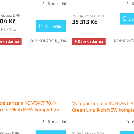
3 - 6 prac. dní
3 - 
 Kč bez DPH
29 184 Kč bez DPH
Do
004 Kč
35 313 Kč
Do košíku
 Kč / 1 ks
Kód:
KON70K1K_004
Kód:
KON7
rek zdarma
+ Dárek zdarma
ní zařízení KONTAKT 70/K
Výčepní zařízení KONTAKT 7
 Line 1koh NEW komplet 2x
Green Line 1koh NEW komple
žeč
+ Dárek zdarma
naražeč
+ Dárek zdarma
3 - 6 prac. dní
3 - 
 Kč bez DPH
31 042 Kč bez DPH