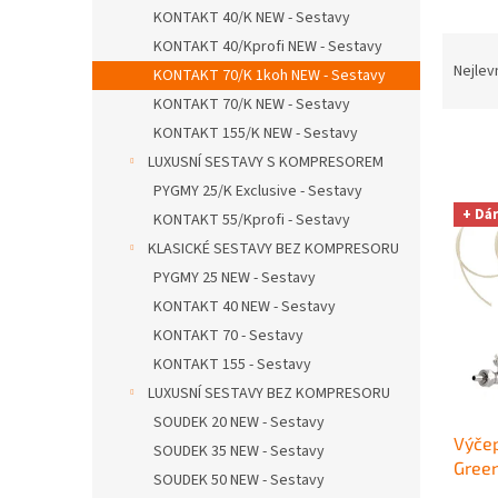
n
KONTAKT 40/K NEW - Sestavy
e
Ř
KONTAKT 40/Kprofi NEW - Sestavy
l
a
Nejlev
KONTAKT 70/K 1koh NEW - Sestavy
z
KONTAKT 70/K NEW - Sestavy
e
KONTAKT 155/K NEW - Sestavy
n
LUXUSNÍ SESTAVY S KOMPRESOREM
í
p
PYGMY 25/K Exclusive - Sestavy
V
r
+ Dá
KONTAKT 55/Kprofi - Sestavy
ý
o
KLASICKÉ SESTAVY BEZ KOMPRESORU
p
d
i
PYGMY 25 NEW - Sestavy
u
s
KONTAKT 40 NEW - Sestavy
k
p
KONTAKT 70 - Sestavy
t
r
ů
KONTAKT 155 - Sestavy
o
LUXUSNÍ SESTAVY BEZ KOMPRESORU
d
u
SOUDEK 20 NEW - Sestavy
Výčep
k
SOUDEK 35 NEW - Sestavy
Green
t
SOUDEK 50 NEW - Sestavy
BAJO
ů