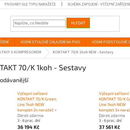
PIVOVARY DLE TYPU NARAŽEČE
SCHÉMA ZAPOJENÍ - VÝČEPNÍ ZAŘÍZEN
HLEDAT
ÍZENÍ
VODNÍ STOLOVÉ CHLAZENÍ NA PIVO
VODNÍ PODSTOLOVÉ C
ESTAVY S KOMPRESOREM
KONTAKT 70/K 1koh NEW - Sestavy
TAKT 70/K 1koh - Sestavy
odávanější
Výčepní zařízení
Výčepní zařízení
KONTAKT 70/K Green
KONTAKT 70/K G
Line 1koh NEW
Line 1koh NEW
komplet 2x naražeč
+
komplet 3x nara
Dárek zdarma
Dárek zdarma
3 - 6 prac. dní
3 - 6 prac. dní
36 194 Kč
37 561 Kč