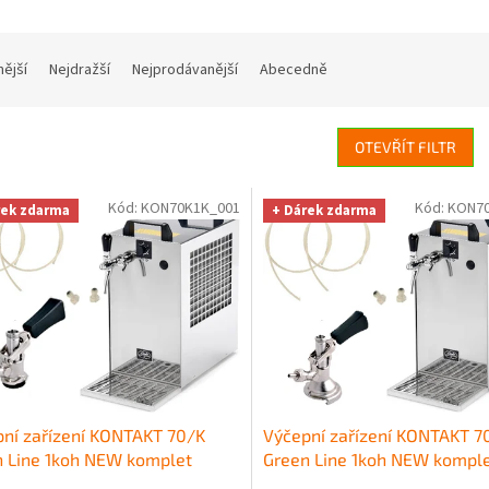
nější
Nejdražší
Nejprodávanější
Abecedně
OTEVŘÍT FILTR
Kód:
KON70K1K_001
Kód:
KON70
rek zdarma
+ Dárek zdarma
ní zařízení KONTAKT 70/K
Výčepní zařízení KONTAKT 7
 Line 1koh NEW komplet
Green Line 1koh NEW kompl
NET
+ Dárek zdarma
PLOCHÝ
+ Dárek zdarma