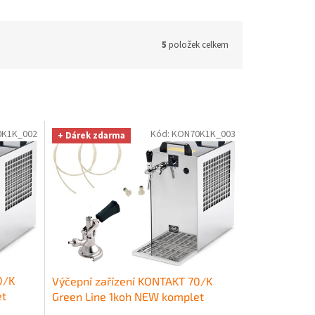
5
položek celkem
K1K_002
Kód:
KON70K1K_003
+ Dárek zdarma
0/K
Výčepní zařízení KONTAKT 70/K
et
Green Line 1koh NEW komplet
KOMBI
+ Dárek zdarma