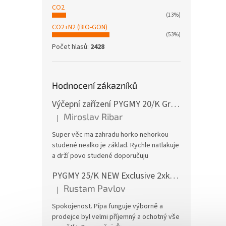
CO2
(13%)
CO2+N2 (BIO-GON)
(53%)
Počet hlasů:
2428
Hodnocení zákazníků
Výčepní zařízení PYGMY 20/K Green Line NEW komplet BAJONET
Miroslav Ribar
|
Hodnocení produktu je 5 z 5 hvězdiček.
Super věc ma zahradu horko nehorkou
studené nealko je základ. Rychle natlakuje
a drží povo studené doporučuju
PYGMY 25/K NEW Exclusive 2xkohout GREEN LINE komplet bez naražečů
Rustam Pavlov
|
Hodnocení produktu je 5 z 5 hvězdiček.
Spokojenost. Pípa funguje výborně a
prodejce byl velmi příjemný a ochotný vše