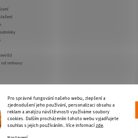
ízení
stažení
m
podmínky
a
zení EU
 od smlouvy
Pro správné fungování našeho webu, zlepšení a
zjednodušení jeho používání, personalizaci obsahu a
Výčepní zařízení
OSMO CZ
Barvy Příbram
Obchodní podmínky
GDPR
reklam a analýzu návštěvnosti využíváme soubory
cookies. Dalším procházením tohoto webu vyjadřujete
souhlas s jejich používáním.. Více informací
zde
.
Nastavení