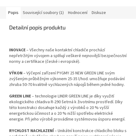
Popis
Související soubory (1)
Hodnocení
Diskuze
Detailní popis produktu
INOVACE
– Všechny naše kontaktní chladiče prochází
nepřetržitým vývojem a splňují veškeré nejnovější bezpečnostní
normy a certifikace (české i evropské).
VÝKON
– Výčepní zařízení PYGMY 25 NEW GREEN LINE svým
zvýšeným průběžným výkonem 25-35 l/hod. umožňuje podávání
zhruba 50-70 kvalitně vychlazených nápojů během jedné hodiny.
GREEN LINE
– technologie LINDR GREEN LINE je díky využití
ekologického chladiva R-290 šetrná k životnímu prostředí. Díky
této konstrukci dosahuje každý z výrobků o 20 % vyšší
energetickou účinnost a o 20 % nižší spotřebu elektrické
energie. Při jeho výrobě provádíme systémovou úsporu energií.
RYCHLOST NACHLAZENÍ
– Unikátní konstrukce chladicího bloku s