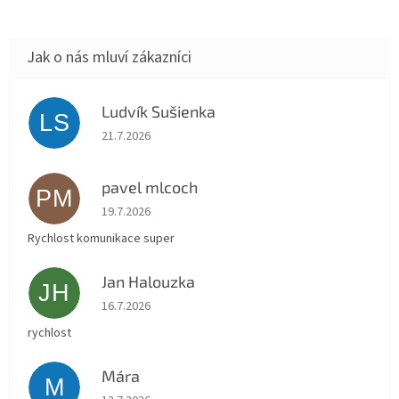
Ludvík Sušienka
LS
Hodnocení obchodu je 5 z 5 hvězdiček.
21.7.2026
pavel mlcoch
PM
Hodnocení obchodu je 5 z 5 hvězdiček.
19.7.2026
Rychlost komunikace super
Jan Halouzka
JH
Hodnocení obchodu je 5 z 5 hvězdiček.
16.7.2026
rychlost
Mára
M
Hodnocení obchodu je 5 z 5 hvězdiček.