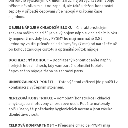
perfektně vyladěným okruhem zaručí nejen vychlazení nápoje
během několika minut od zapnutí, ale také udržení konstantní
teploty v případě čepovaní více nápojů v krátkém čase
najednou.
OBJEM
NÁPOJE V CHLADICÍM
BLOKU
– Charakteristickým
znakem našich chladičů je velký objem nápoje v chladicím bloku. I
ty nejmenší modely řady PYGMY ho mají minimálně 0,5 l.
Jednotný vnitřní průměr chladicí smyčky (7 mm) od naražeče až
po kohout zaručuje čistotu a optimální průtok nápoje.
DOCHLAZENÝ KOHOUT
– Dochlazený kohout oceníte např. v
horkých letních dnech, kdy vám zaručí optimální teplotu
čepovaného nápoje třeba na zahradní party.
UNIVERZÁLNOST POUŽITÍ
– Toto výčepní zařízení jde použít i v
kombinaci s výčepním stojanem.
NEREZOVÁ KONSTRUKCE
– Kompletní konstrukce i chladicí
smyčka jsou zhotoveny z nerezové oceli. Použité materiály
splňují nejvyšší požadavky hygienických norem a jsou zárukou
dlouhé životnosti.
CELKOVÁ KOMPAKTNOST
– Přenosné chladiče PYGMY mají