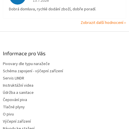
13.7.2026
Dobrá domluva, rychlé dodání zboží, dobře poradí.
Zobrazit další hodnocení
Z
á
p
a
Informace pro Vás
t
Pivovary dle typu naražeče
í
Schéma zapojení - výčepní zařízení
Servis LINDR
Instruktážní videa
Údržba a sanitace
Čepování piva
Tlačné plyny
O pivu
Výčepní zařízení
Návody ke stažení