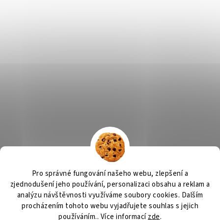
Výčepní zařízení
OSMO CZ
Barvy Příbram
Obchodní podmínky
Pro správné fungování našeho webu, zlepšení a
GDPR
zjednodušení jeho používání, personalizaci obsahu a reklam a
analýzu návštěvnosti využíváme soubory cookies. Dalším
procházením tohoto webu vyjadřujete souhlas s jejich
používáním.. Více informací
zde
.