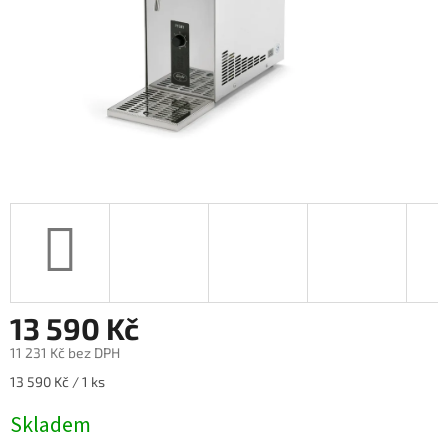
13 590 Kč
11 231 Kč bez DPH
Měrná
13 590 Kč / 1 ks
cena:
Skladem