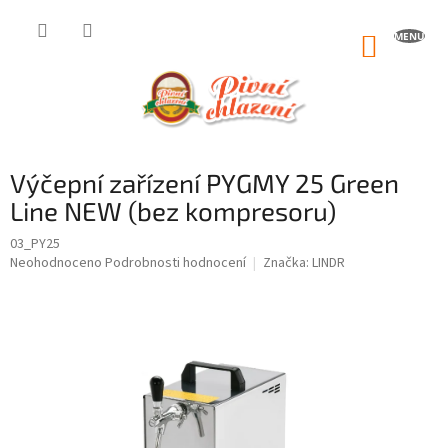
Přejít
na
NÁKUP
obsah
KOŠÍK
Výčepní zařízení PYGMY 25 Green
Line NEW (bez kompresoru)
03_PY25
Průměrné
Neohodnoceno
Podrobnosti hodnocení
Značka:
LINDR
hodnocení
produktu
je
0,0
z
5
hvězdiček.