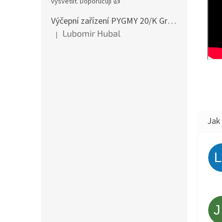
vysvětlit. Doporučuji 👍
Výčepní zařízení PYGMY 20/K Green Line NEW komplet 2 x naražeč
Lubomir Hubal
|
Hodnocení produktu je 5 z 5 hvězdiček.