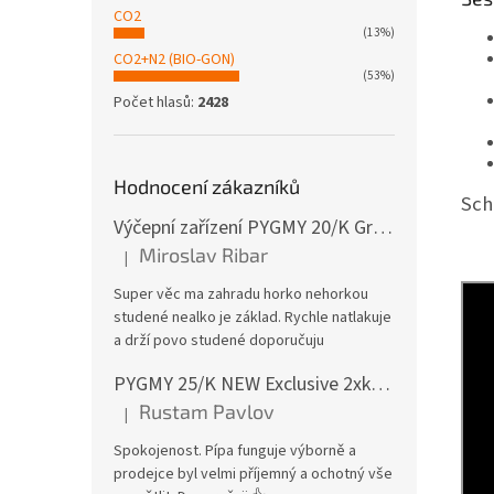
CO2
(13%)
CO2+N2 (BIO-GON)
(53%)
Počet hlasů:
2428
Hodnocení zákazníků
Sch
Výčepní zařízení PYGMY 20/K Green Line NEW komplet BAJONET
Miroslav Ribar
|
Hodnocení produktu je 5 z 5 hvězdiček.
Super věc ma zahradu horko nehorkou
studené nealko je základ. Rychle natlakuje
a drží povo studené doporučuju
PYGMY 25/K NEW Exclusive 2xkohout GREEN LINE komplet bez naražečů
Rustam Pavlov
|
Hodnocení produktu je 5 z 5 hvězdiček.
Spokojenost. Pípa funguje výborně a
prodejce byl velmi příjemný a ochotný vše