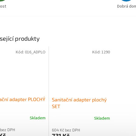
lost
Dobrá doml
sející produkty
Kód:
016_ADPLO
Kód:
1290
ační adapter PLOCHÝ
Sanitační adapter plochý
SET
Skladem
Skladem
rné
cení
 bez DPH
604 Kč bez DPH
ktu
Kč
731 Kč