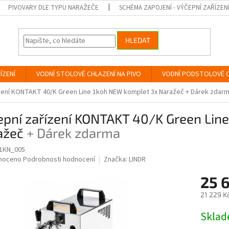
PIVOVARY DLE TYPU NARAŽEČE
SCHÉMA ZAPOJENÍ - VÝČEPNÍ ZAŘÍZEN
HLEDAT
ÍZENÍ
VODNÍ STOLOVÉ CHLAZENÍ NA PIVO
VODNÍ PODSTOLOVÉ C
zení KONTAKT 40/K Green Line 1koh NEW komplet 3x Naražeč
+ Dárek zdar
epní zařízení KONTAKT 40/K Green Lin
ažeč
+ Dárek zdarma
1KN_005
né
noceno
Podrobnosti hodnocení
Značka:
LINDR
ní
25 
u
21 229 K
Měrná
Skla
cena:
ek.