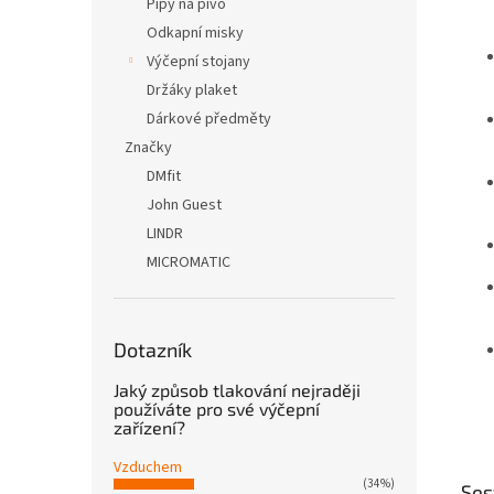
Pípy na pivo
Odkapní misky
Výčepní stojany
Držáky plaket
Dárkové předměty
Značky
DMfit
John Guest
LINDR
MICROMATIC
Dotazník
Jaký způsob tlakování nejraději
používáte pro své výčepní
zařízení?
Vzduchem
(34%)
Ses