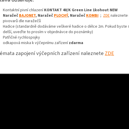
Kontaktní pivní chlazení
KONTAKT 40/K Green Line 1kohout NEW
Naražeč
BAJONET
, Naražeč
PLOCHÝ
, Naražeč
KOMBI
;
ZDE
naleznete 
pivovarů dle naražečů
Hadice (standardně dodáváme veškeré hadice o délce 2m. Pokud byste si
delší, uveďte to prosím v objednávce do poznámky)
Patřičné rychlospojky
odkapová miska k výčepnímu zařízení
zdarma
émata zapojení výčepních zařízení naleznete
ZDE
+ Dárek zdarma
+ Dárek zdarma