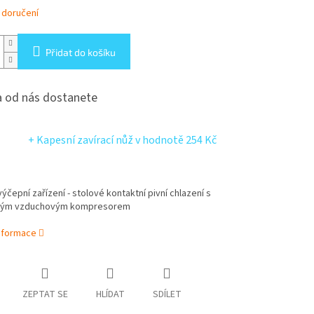
 doručení
Přidat do košíku
 od nás dostanete
+ Kapesní zavírací nůž
v hodnotě 254 Kč
ýčepní zařízení - stolové kontaktní pivní chlazení s
ným vzduchovým kompresorem
informace
ZEPTAT SE
HLÍDAT
SDÍLET