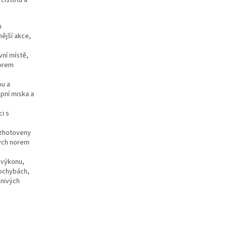
čistotu a
m
ější akce,
vní místě,
sorem
ou a
apní miska a
ci s
 zhotoveny
kých norem
 výkonu,
pochybách,
znivých