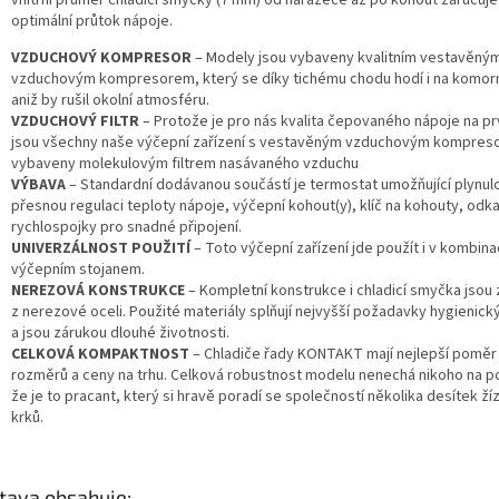
vnitřní průměr chladicí smyčky (7 mm) od naražeče až po kohout zaručuje 
optimální průtok nápoje.
VZDUCHOVÝ KOMPRESOR
– Modely jsou vybaveny kvalitním vestavěný
vzduchovým kompresorem, který se díky tichému chodu hodí i na komorn
aniž by rušil okolní atmosféru.
VZDUCHOVÝ FILTR
– Protože je pro nás kvalita čepovaného nápoje na pr
jsou všechny naše výčepní zařízení s vestavěným vzduchovým kompre
vybaveny molekulovým filtrem nasávaného vzduchu
VÝBAVA
– Standardní dodávanou součástí je termostat umožňující plynul
přesnou regulaci teploty nápoje, výčepní kohout(y), klíč na kohouty, odk
rychlospojky pro snadné připojení.
UNIVERZÁLNOST POUŽITÍ
– Toto výčepní zařízení jde použít i v kombina
výčepním stojanem.
NEREZOVÁ KONSTRUKCE
– Kompletní konstrukce i chladicí smyčka jsou
z nerezové oceli. Použité materiály splňují nejvyšší požadavky hygienic
a jsou zárukou dlouhé životnosti.
CELKOVÁ KOMPAKTNOST
– Chladiče řady KONTAKT mají nejlepší poměr
rozměrů a ceny na trhu. Celková robustnost modelu nenechá nikoho na 
že je to pracant, který si hravě poradí se společností několika desítek ží
krků.
tava obsahuje: