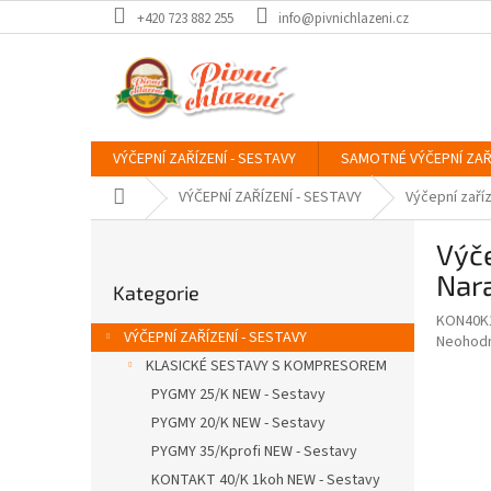
Přejít
+420 723 882 255
info@pivnichlazeni.cz
na
obsah
VÝČEPNÍ ZAŘÍZENÍ - SESTAVY
SAMOTNÉ VÝČEPNÍ ZAŘ
Domů
VÝČEPNÍ ZAŘÍZENÍ - SESTAVY
Výčepní zaří
P
Výč
o
Přeskočit
s
Nar
Kategorie
kategorie
t
KON40K
r
VÝČEPNÍ ZAŘÍZENÍ - SESTAVY
Průměr
Neohod
a
hodnoce
KLASICKÉ SESTAVY S KOMPRESOREM
n
produkt
PYGMY 25/K NEW - Sestavy
n
je
í
PYGMY 20/K NEW - Sestavy
0,0
z
p
PYGMY 35/Kprofi NEW - Sestavy
5
a
KONTAKT 40/K 1koh NEW - Sestavy
hvězdič