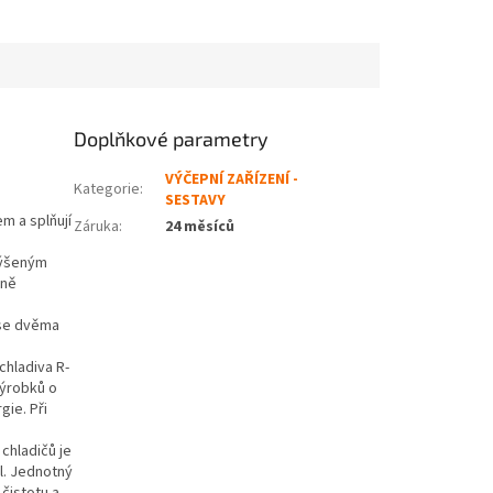
Doplňkové parametry
VÝČEPNÍ ZAŘÍZENÍ -
Kategorie
:
SESTAVY
m a splňují
Záruka
:
24 měsíců
výšeným
tně
 se dvěma
chladiva R-
výrobků o
gie. Při
chladičů je
l. Jednotný