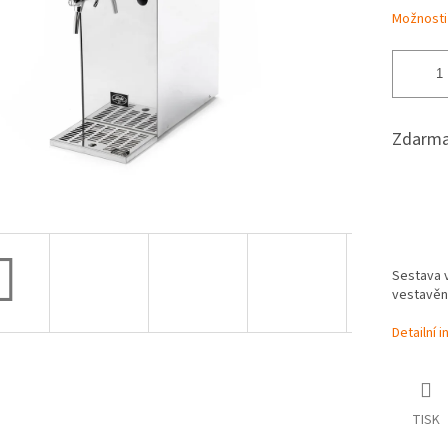
Možnosti
Zdarma
Sestava v
vestavě
Detailní 
TISK