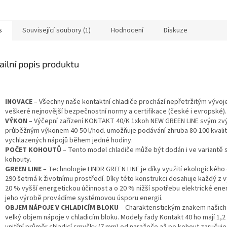
s
Související soubory (1)
Hodnocení
Diskuze
ailní popis produktu
INOVACE
– Všechny naše kontaktní chladiče prochází nepřetržitým vývoje
veškeré nejnovější bezpečnostní normy a certifikace (české i evropské).
VÝKON
– Výčepní zařízení KONTAKT 40/K 1xkoh NEW GREEN LINE svým z
průběžným výkonem 40-50 l/hod. umožňuje podávání zhruba 80-100 kvali
vychlazených nápojů během jedné hodiny.
POČET KOHOUTŮ
– Tento model chladiče může být dodán i ve variantě
kohouty.
GREEN LINE
– Technologie LINDR GREEN LINE je díky využití ekologického 
290 šetrná k životnímu prostředí. Díky této konstrukci dosahuje každý z 
20 % vyšší energetickou účinnost a o 20 % nižší spotřebu elektrické ener
jeho výrobě provádíme systémovou úsporu energií.
OBJEM NÁPOJE V CHLADICÍM BLOKU
– Charakteristickým znakem našich 
velký objem nápoje v chladicím bloku. Modely řady Kontakt 40 ho mají 1,2 