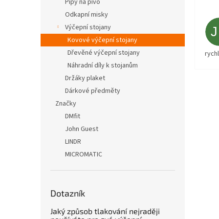
Pípy na pivo
Odkapní misky
Výčepní stojany
Kovové výčepní stojany
Dřevěné výčepní stojany
rych
Náhradní díly k stojanům
Držáky plaket
Dárkové předměty
Značky
DMfit
John Guest
LINDR
MICROMATIC
Dotazník
Jaký způsob tlakování nejraději