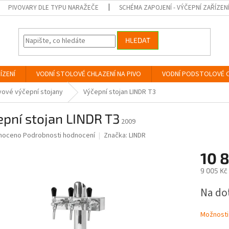
PIVOVARY DLE TYPU NARAŽEČE
SCHÉMA ZAPOJENÍ - VÝČEPNÍ ZAŘÍZEN
HLEDAT
ÍZENÍ
VODNÍ STOLOVÉ CHLAZENÍ NA PIVO
VODNÍ PODSTOLOVÉ C
ové výčepní stojany
Výčepní stojan LINDR T3
pní stojan LINDR T3
2009
né
noceno
Podrobnosti hodnocení
Značka:
LINDR
ní
10 
u
9 005 Kč
Měrná
Na do
cena:
ek.
Možnosti