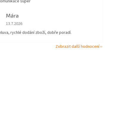
komunikace super
Mára
Hodnocení obchodu je 5 z 5 hvězdiček.
13.7.2026
uva, rychlé dodání zboží, dobře poradí.
Zobrazit další hodnocení