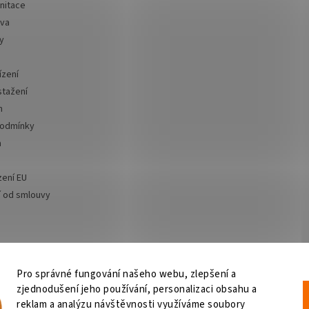
nitace
iva
y
ízení
stažení
m
podmínky
a
zení EU
 od smlouvy
Pro správné fungování našeho webu, zlepšení a
zjednodušení jeho používání, personalizaci obsahu a
Výčepní zařízení
OSMO CZ
Barvy Příbram
Obchodní podmínky
GDPR
reklam a analýzu návštěvnosti využíváme soubory