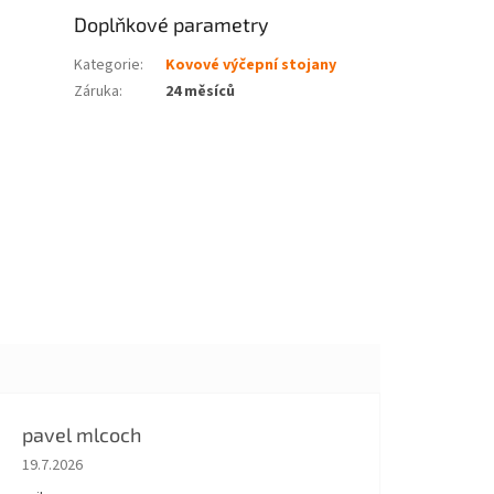
Doplňkové parametry
Kategorie
:
Kovové výčepní stojany
Záruka
:
24 měsíců
pavel mlcoch
Hodnocení obchodu je 5 z 5 hvězdiček.
19.7.2026