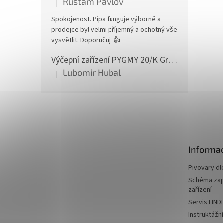
Rustam Pavlov
|
Hodnocení produktu je 5 z 5 hvězdiček.
Spokojenost. Pípa funguje výborně a
prodejce byl velmi příjemný a ochotný vše
vysvětlit. Doporučuji 👍
Výčepní zařízení PYGMY 20/K Green Line NEW komplet 2 x naražeč
Lubomir Hubal
|
Hodnocení produktu je 5 z 5 hvězdiček.
Z
á
p
a
t
Informac
í
Pivovary dl
Schéma zapo
zařízení
Servis LIND
Instruktážn