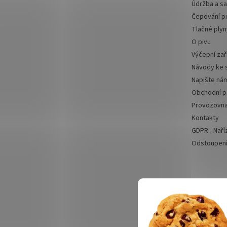
Údržba a sa
Čepování p
Tlačné plyn
O pivu
Výčepní zař
Návody ke 
Napište ná
Obchodní 
Provozovn
Kontakty
GDPR - Naří
Odstoupení