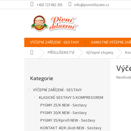
Přejít
+420 723 882 255
info@pivnichlazeni.cz
na
obsah
VÝČEPNÍ ZAŘÍZENÍ - SESTAVY
SAMOTNÉ VÝČEPNÍ ZAŘ
Domů
PŘÍSLUŠENSTVÍ
Výčepní stojany
Kov
P
Výče
o
Přeskočit
s
Průměr
Neohod
Kategorie
kategorie
t
hodnoce
r
produkt
VÝČEPNÍ ZAŘÍZENÍ - SESTAVY
a
je
KLASICKÉ SESTAVY S KOMPRESOREM
0,0
n
z
PYGMY 25/K NEW - Sestavy
n
5
í
PYGMY 20/K NEW - Sestavy
hvězdič
p
PYGMY 35/Kprofi NEW - Sestavy
a
KONTAKT 40/K 1koh NEW - Sestavy