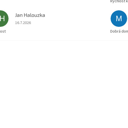
Rychlost 
Jan Halouzka
JH
M
Hodnocení obchodu je 5 z 5 hvězdiček.
16.7.2026
lost
Dobrá doml