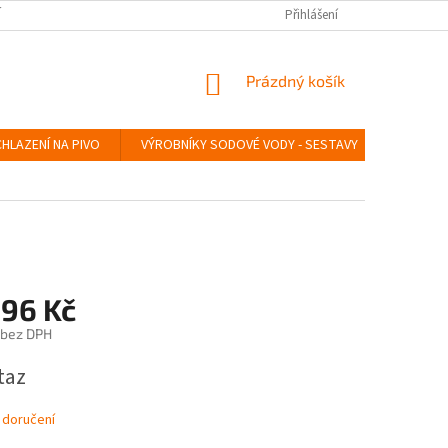
Í
SERVIS LINDR
INSTRUKTÁŽNÍ VIDEA
Přihlášení
ÚDRŽBA A SANITACE
NÁKUPNÍ
Prázdný košík
KOŠÍK
HLAZENÍ NA PIVO
VÝROBNÍKY SODOVÉ VODY - SESTAVY
VÝROBN
896 Kč
 bez DPH
taz
 doručení