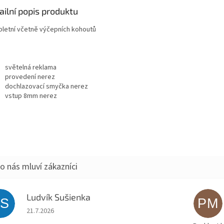
ailní popis produktu
letní včetně výčepních kohoutů
světelná reklama
provedení nerez
dochlazovací smyčka nerez
vstup 8mm nerez
Ludvík Sušienka
LS
PM
Hodnocení obchodu je 5 z 5 hvězdiček.
21.7.2026