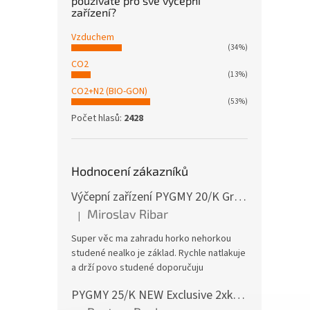
používáte pro své výčepní
zařízení?
Vzduchem
(34%)
CO2
(13%)
CO2+N2 (BIO-GON)
(53%)
Počet hlasů:
2428
Hodnocení zákazníků
Výčepní zařízení PYGMY 20/K Green Line NEW komplet BAJONET
Miroslav Ribar
|
Hodnocení produktu je 5 z 5 hvězdiček.
Super věc ma zahradu horko nehorkou
studené nealko je základ. Rychle natlakuje
a drží povo studené doporučuju
PYGMY 25/K NEW Exclusive 2xkohout GREEN LINE komplet bez naražečů