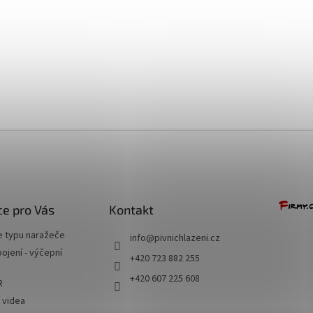
+ Dárek zdarma
e pro Vás
Kontakt
e typu naražeče
info
@
pivnichlazeni.cz
jení - výčepní
+420 723 882 255
+420 607 225 608
R
í videa