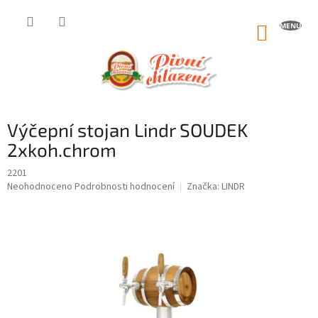
Přejít
na
NÁKUP
obsah
KOŠÍK
Výčepní stojan Lindr SOUDEK
2xkoh.chrom
2201
Průměrné
Neohodnoceno
Podrobnosti hodnocení
Značka:
LINDR
hodnocení
produktu
je
0,0
z
5
hvězdiček.