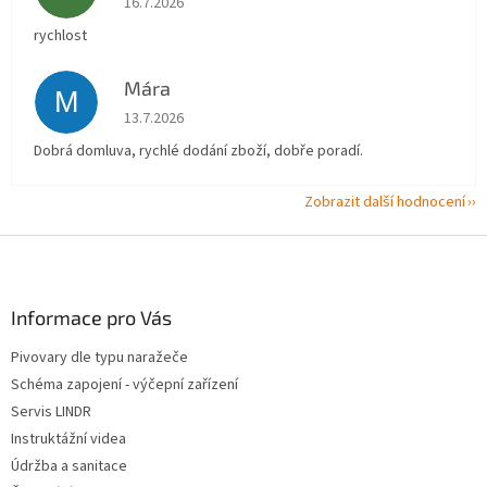
16.7.2026
rychlost
Mára
M
Hodnocení obchodu je 5 z 5 hvězdiček.
13.7.2026
Dobrá domluva, rychlé dodání zboží, dobře poradí.
Zobrazit další hodnocení
Z
á
p
a
Informace pro Vás
t
Pivovary dle typu naražeče
í
Schéma zapojení - výčepní zařízení
Servis LINDR
Instruktážní videa
Údržba a sanitace