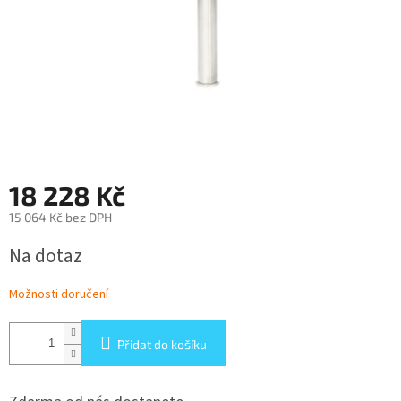
18 228 Kč
15 064 Kč bez DPH
Měrná
Na dotaz
cena:
Možnosti doručení
Přidat do košíku