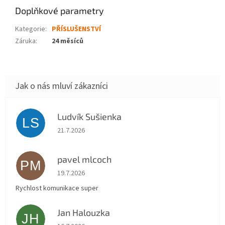
Doplňkové parametry
Kategorie
:
PŘÍSLUŠENSTVÍ
Záruka
:
24 měsíců
Ludvík Sušienka
LS
Hodnocení obchodu je 5 z 5 hvězdiček.
21.7.2026
pavel mlcoch
PM
Hodnocení obchodu je 5 z 5 hvězdiček.
19.7.2026
Rychlost komunikace super
Jan Halouzka
JH
Hodnocení obchodu je 5 z 5 hvězdiček.