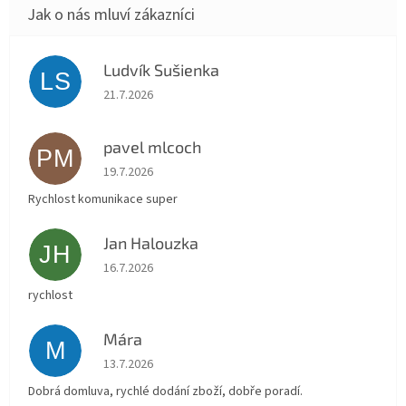
Ludvík Sušienka
LS
Hodnocení obchodu je 5 z 5 hvězdiček.
21.7.2026
pavel mlcoch
PM
Hodnocení obchodu je 5 z 5 hvězdiček.
19.7.2026
Rychlost komunikace super
Jan Halouzka
JH
Hodnocení obchodu je 5 z 5 hvězdiček.
16.7.2026
rychlost
Mára
M
Hodnocení obchodu je 5 z 5 hvězdiček.
13.7.2026
Dobrá domluva, rychlé dodání zboží, dobře poradí.