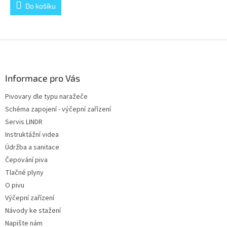
Do košíku
Z
á
p
a
Informace pro Vás
t
Pivovary dle typu naražeče
í
Schéma zapojení - výčepní zařízení
Servis LINDR
Instruktážní videa
Údržba a sanitace
Čepování piva
Tlačné plyny
O pivu
Výčepní zařízení
Návody ke stažení
Napište nám