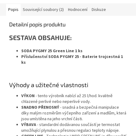
Popis
Související soubory (2)
Hodnocení
Diskuze
Detailní popis produktu
SESTAVA OBSAHUJE:
SODA PYGMY 25 Green Line 1 ks
Příslušenství SODA PYGMY 25 - Baterie trojcestná 1
ks
Výhody a užitečné vlastnosti
VÝKON
- tento výrobník nabízí až 25 l/hod. kvalitně
chlazené perlivé nebo neperlivé vody.
SNADNO PŘENOSNÝ
- snadná a bezpečná manipulace
díky malým rozměrům výčepního zařízení a madlům, která
jsou umístěna na jeho vrchní části.
VÝBAVA
- standardní dodávanou součástí je termostat
umožňující plynulou a přesnou regulaci teploty nápoje.