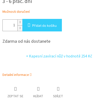
3 - 6 prac. dní
cena:
Možnosti doručení
Přidat do košíku
Zdarma od nás dostanete
+ Kapesní zavírací nůž
v hodnotě 254 Kč
Detailní informace
ZEPTAT SE
HLÍDAT
SDÍLET