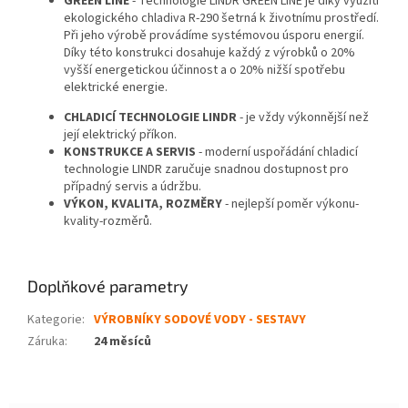
GREEN LINE
- Technologie LINDR GREEN LINE je díky využití
ekologického chladiva R-290 šetrná k životnímu prostředí.
Při jeho výrobě provádíme systémovou úsporu energií.
Díky této konstrukci dosahuje každý z výrobků o 20%
vyšší energetickou účinnost a o 20% nižší spotřebu
elektrické energie.
CHLADICÍ TECHNOLOGIE LINDR
- je vždy výkonnější než
její elektrický příkon.
KONSTRUKCE A SERVIS
- moderní uspořádání chladicí
technologie LINDR zaručuje snadnou dostupnost pro
případný servis a údržbu.
VÝKON, KVALITA, ROZMĚRY
- nejlepší poměr výkonu-
kvality-rozměrů.
Doplňkové parametry
Kategorie
:
VÝROBNÍKY SODOVÉ VODY - SESTAVY
Záruka
:
24 měsíců