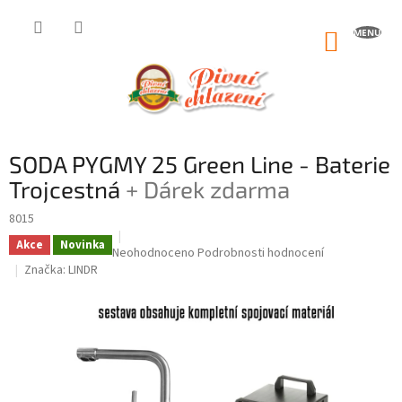
Přejít
na
NÁKUP
obsah
KOŠÍK
SODA PYGMY 25 Green Line - Baterie
Trojcestná
+ Dárek zdarma
8015
Akce
Novinka
Průměrné
Neohodnoceno
Podrobnosti hodnocení
hodnocení
Značka:
LINDR
produktu
je
0,0
z
5
hvězdiček.