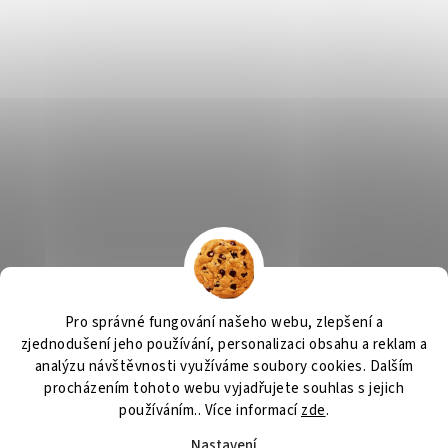
Výčepní zařízení
OSMO CZ
Barvy Příbram
Obchodní podmínky
Pro správné fungování našeho webu, zlepšení a
GDPR
zjednodušení jeho používání, personalizaci obsahu a reklam a
analýzu návštěvnosti využíváme soubory cookies. Dalším
procházením tohoto webu vyjadřujete souhlas s jejich
používáním.. Více informací
zde
.
Vytvořil Shoptet
Nastavení