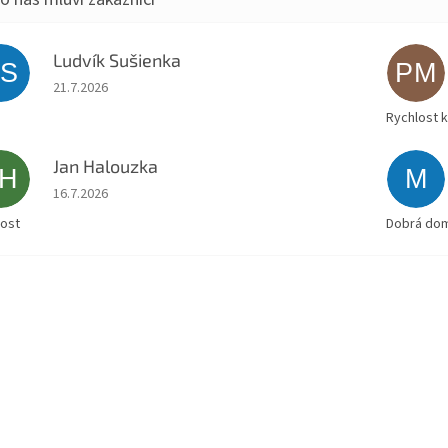
Ludvík Sušienka
LS
PM
Hodnocení obchodu je 5 z 5 hvězdiček.
21.7.2026
Rychlost 
Jan Halouzka
JH
M
Hodnocení obchodu je 5 z 5 hvězdiček.
16.7.2026
lost
Dobrá doml