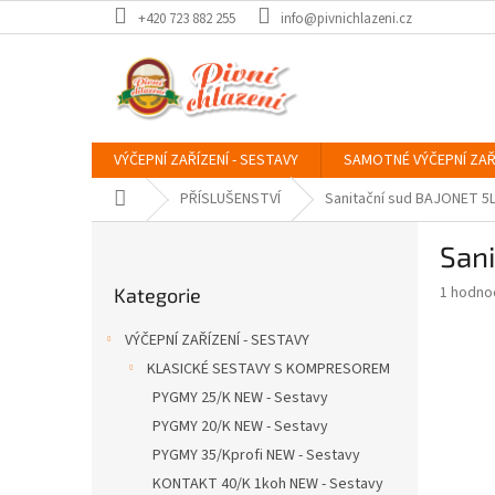
Přejít
+420 723 882 255
info@pivnichlazeni.cz
na
obsah
VÝČEPNÍ ZAŘÍZENÍ - SESTAVY
SAMOTNÉ VÝČEPNÍ ZAŘ
Domů
PŘÍSLUŠENSTVÍ
Sanitační sud BAJONET 5
P
San
o
Přeskočit
s
Průměr
1 hodno
Kategorie
kategorie
t
hodnoce
r
produkt
VÝČEPNÍ ZAŘÍZENÍ - SESTAVY
a
je
KLASICKÉ SESTAVY S KOMPRESOREM
5,0
n
z
PYGMY 25/K NEW - Sestavy
n
5
í
PYGMY 20/K NEW - Sestavy
hvězdič
p
PYGMY 35/Kprofi NEW - Sestavy
a
KONTAKT 40/K 1koh NEW - Sestavy