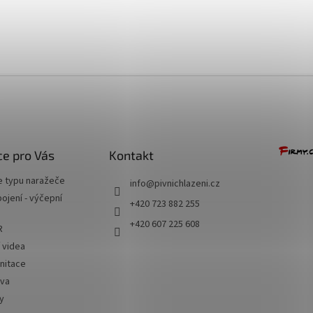
+ Dárek zdarma
e pro Vás
Kontakt
e typu naražeče
info
@
pivnichlazeni.cz
jení - výčepní
+420 723 882 255
+420 607 225 608
R
í videa
nitace
iva
y