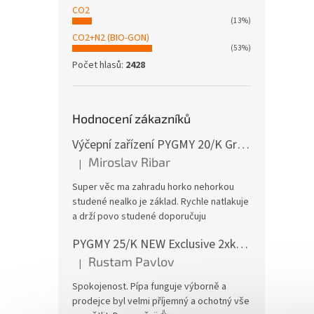
CO2
(13%)
CO2+N2 (BIO-GON)
(53%)
Počet hlasů:
2428
Hodnocení zákazníků
Výčepní zařízení PYGMY 20/K Green Line NEW komplet BAJONET
Miroslav Ribar
|
Hodnocení produktu je 5 z 5 hvězdiček.
Super věc ma zahradu horko nehorkou
studené nealko je základ. Rychle natlakuje
a drží povo studené doporučuju
PYGMY 25/K NEW Exclusive 2xkohout GREEN LINE komplet bez naražečů
Rustam Pavlov
|
Hodnocení produktu je 5 z 5 hvězdiček.
Spokojenost. Pípa funguje výborně a
prodejce byl velmi příjemný a ochotný vše