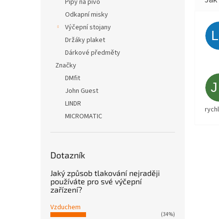
Pípy na pivo
Odkapní misky
Výčepní stojany
Držáky plaket
Dárkové předměty
Značky
DMfit
John Guest
LINDR
rych
MICROMATIC
Dotazník
Jaký způsob tlakování nejraději
používáte pro své výčepní
zařízení?
Vzduchem
(34%)