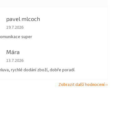
pavel mlcoch
Hodnocení obchodu je 5 z 5 hvězdiček.
19.7.2026
komunikace super
Mára
Hodnocení obchodu je 5 z 5 hvězdiček.
13.7.2026
uva, rychlé dodání zboží, dobře poradí.
Zobrazit další hodnocení