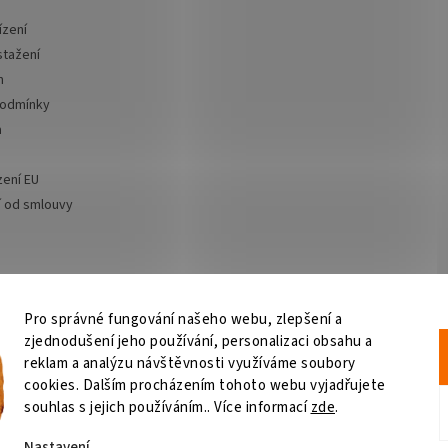
ízení
stažení
m
podmínky
a
zení EU
 od smlouvy
Pro správné fungování našeho webu, zlepšení a
zjednodušení jeho používání, personalizaci obsahu a
Výčepní zařízení
OSMO CZ
Barvy Příbram
Obchodní podmínky
GDPR
reklam a analýzu návštěvnosti využíváme soubory
cookies. Dalším procházením tohoto webu vyjadřujete
souhlas s jejich používáním.. Více informací
zde
.
Nastavení