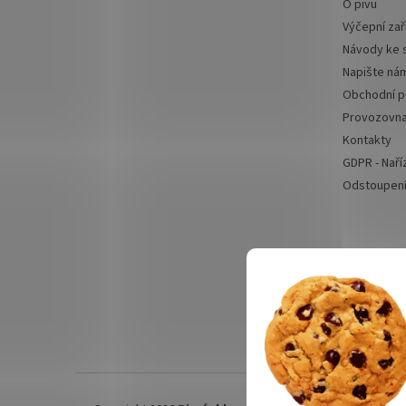
O pivu
Výčepní zař
Návody ke 
Napište ná
Obchodní 
Provozovn
Kontakty
GDPR - Naří
Odstoupení