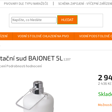
PIVOVARY DLE TYPU NARAŽEČE
SCHÉMA ZAPOJENÍ - VÝČEPNÍ ZAŘÍZEN
HLEDAT
ÍZENÍ
VODNÍ STOLOVÉ CHLAZENÍ NA PIVO
VODNÍ PODSTOLOVÉ C
L
itační sud BAJONET 5L
1207
né
cení
Podrobnosti hodnocení
ní
2 9
u
2 436 Kč
Měrná
Skla
cena:
ek.
Možnosti