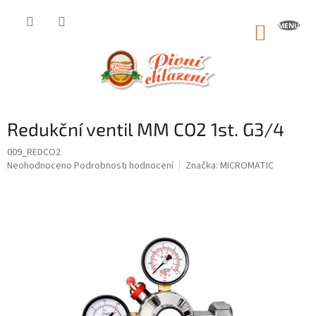
Přejít
na
NÁKUP
obsah
KOŠÍK
Redukční ventil MM CO2 1st. G3/4
009_REDCO2
Průměrné
Neohodnoceno
Podrobnosti hodnocení
Značka:
MICROMATIC
hodnocení
produktu
je
0,0
z
5
hvězdiček.