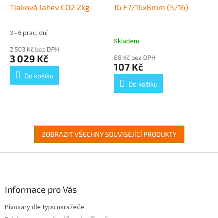
Tlaková lahev CO2 2kg
JG F7/16x8mm (5/16)
3 - 6 prac. dní
Průměrné
Skladem
hodnocení
2 503 Kč bez DPH
produktu
3 029 Kč
88 Kč bez DPH
je
107 Kč
5,0
Do košíku
z
Do košíku
5
hvězdiček.
ZOBRAZIT VŠECHNY SOUVISEJÍCÍ PRODUKTY
Z
á
p
a
Informace pro Vás
t
Pivovary dle typu naražeče
í