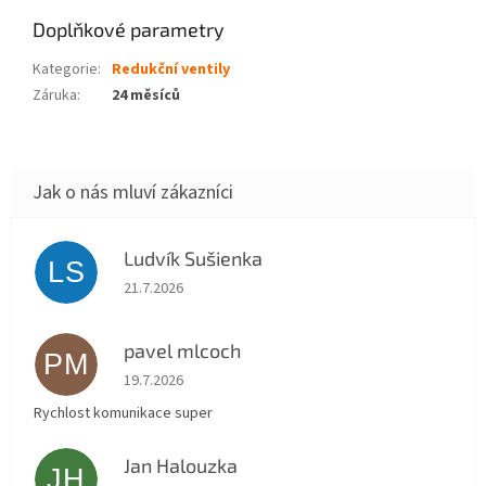
Doplňkové parametry
Kategorie
:
Redukční ventily
Záruka
:
24 měsíců
Ludvík Sušienka
LS
Hodnocení obchodu je 5 z 5 hvězdiček.
21.7.2026
pavel mlcoch
PM
Hodnocení obchodu je 5 z 5 hvězdiček.
19.7.2026
Rychlost komunikace super
Jan Halouzka
JH