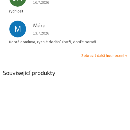
Hodnocení obchodu je 5 z 5 hvězdiček.
16.7.2026
rychlost
Mára
M
Hodnocení obchodu je 5 z 5 hvězdiček.
13.7.2026
Dobrá domluva, rychlé dodání zboží, dobře poradí.
Zobrazit další hodnocení
Související produkty