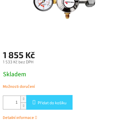
1 855 Kč
1 533 Kč bez DPH
Měrná
Skladem
cena:
Možnosti doručení
Přidat do košíku
Detailní informace