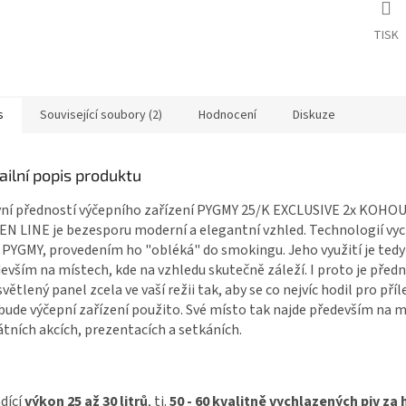
TISK
s
Související soubory (2)
Hodnocení
Diskuze
ailní popis produktu
ní předností výčepního zařízení PYGMY 25/K EXCLUSIVE 2x KOH
N LINE je bezesporu moderní a elegantní vzhled. Technologií vyc
 PYGMY, provedením ho "obléká" do smokingu. Jeho využití je tedy
evším na místech, kde na vzhledu skutečně záleží. I proto je předn
větlený panel zcela ve vaší režii tak, aby se co nejvíc hodil pro příl
bude výčepní zařízení použito. Své místo tak najde především na 
átních akcích, prezentacích a setkáních.
dící
výkon 25 až 30 litrů
, tj.
50 - 60 kvalitně vychlazených piv za