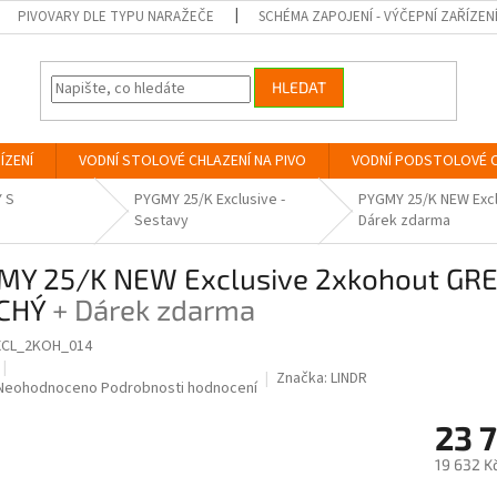
PIVOVARY DLE TYPU NARAŽEČE
SCHÉMA ZAPOJENÍ - VÝČEPNÍ ZAŘÍZEN
HLEDAT
ÍZENÍ
VODNÍ STOLOVÉ CHLAZENÍ NA PIVO
VODNÍ PODSTOLOVÉ C
 S
PYGMY 25/K Exclusive -
PYGMY 25/K NEW Exc
Sestavy
Dárek zdarma
MY 25/K NEW Exclusive 2xkohout GRE
CHÝ
+ Dárek zdarma
XCL_2KOH_014
Značka:
LINDR
Průměrné
Neohodnoceno
Podrobnosti hodnocení
hodnocení
23 
produktu
je
19 632 K
0,0
z
Měrná