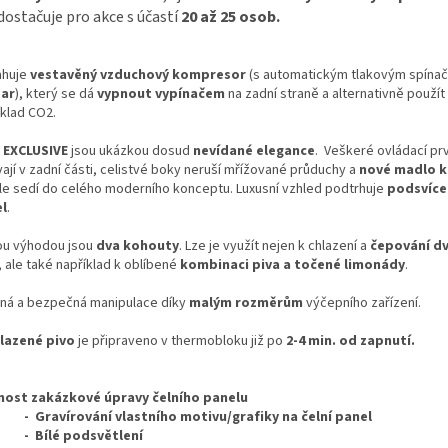
dostačuje pro akce s účastí
20 až 25 osob.
huje
vestavěný vzduchový kompresor
(s automatickým tlakovým spín
Bar
), který se dá
vypnout vypínačem
na zadní straně a alternativně použít 
klad CO­2.
y
EXCLUSIVE
jsou ukázkou dosud
nevídané elegance
. Veškeré ovládací pr
ají v zadní části, celistvé boky neruší mřížované průduchy a
nové madlo 
le sedí do celého moderního konceptu. Luxusní vzhled podtrhuje
podsvíce
l
.
ou výhodou jsou
dva kohouty
. Lze je využít nejen k chlazení a
čepování d
, ale také například k oblíbené
kombinaci piva a točené limonády
.
ná a bezpečná manipulace díky
malým rozměrům
výčepního zařízení.
lazené pivo
je připraveno v thermobloku již po
2-4 min. od zapnutí.
ost zakázkové úpravy čelního panelu
ravírování vlastního motivu/grafiky na čelní panel
ílé podsvětlení