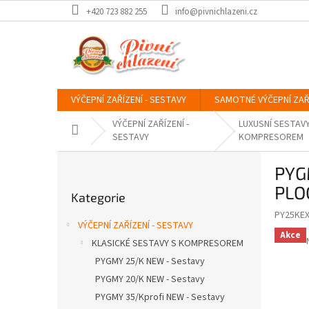
Přejít
+420 723 882 255
info@pivnichlazeni.cz
na
obsah
VÝČEPNÍ ZAŘÍZENÍ - SESTAVY
SAMOTNÉ VÝČEPNÍ ZAŘ
VÝČEPNÍ ZAŘÍZENÍ -
LUXUSNÍ SESTAVY
Domů
SESTAVY
KOMPRESOREM
P
PYG
o
Přeskočit
s
PLO
Kategorie
kategorie
t
PY25KE
r
VÝČEPNÍ ZAŘÍZENÍ - SESTAVY
a
Akce
KLASICKÉ SESTAVY S KOMPRESOREM
n
PYGMY 25/K NEW - Sestavy
n
í
PYGMY 20/K NEW - Sestavy
p
PYGMY 35/Kprofi NEW - Sestavy