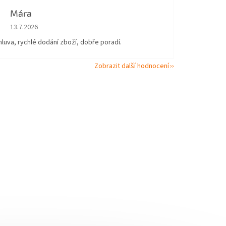
Mára
Hodnocení obchodu je 5 z 5 hvězdiček.
13.7.2026
uva, rychlé dodání zboží, dobře poradí.
Zobrazit další hodnocení