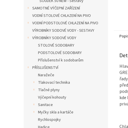
SOUDEK 50 NEW - Sestavy
SAMOTNÉ VÝČEPNÍ ZAŘÍZENÍ
VODNÍ STOLOVÉ CHLAZENÍ NA PIVO
VODNÍ PODSTOLOVÉ CHLAZENÍ NA PIVO
VÝROBNÍKY SODOVÉ VODY - SESTAVY
Popi
VÝROBNÍKY SODOVÉ VODY
STOLOVÉ SODOBARY
PODSTOLOVÉ SODOBARY
Det
Příslušenství k sodobarům
Hlav
PŘÍSLUŠENSTVÍ
GREE
Naražeče
řady
Tlakovací technika
před
Tlačné plyny
pods
Výčepní kohouty
kde 
priv
Sanitace
Myčky skla a kartáče
Rychlospojky
Chla
Hadice