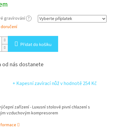
dem
é gravírování
?
 doručení
Přidat do košíku
 od nás dostanete
+ Kapesní zavírací nůž
v hodnotě 254 Kč
ýčepní zařízení - Luxusní stolové pivní chlazení s
ným vzduchovým kompresorem
informace