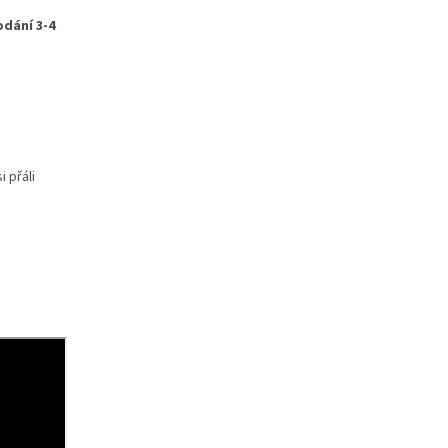
dání 3-4
 přáli