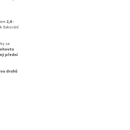
ačem
2,8 -
k tlakování
vky se
kohoutu
ný přední
vou druhů