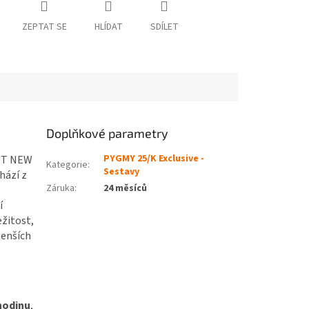
ZEPTAT SE
HLÍDAT
SDÍLET
Doplňkové parametry
PYGMY 25/K Exclusive -
OUT NEW
Kategorie
:
Sestavy
hází z
Záruka
:
24 měsíců
í
ežitost,
menších
 hodinu
,