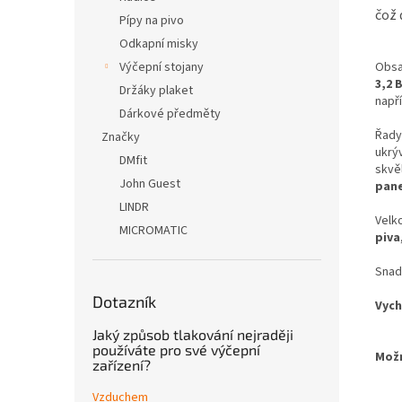
čož 
Pípy na pivo
Odkapní misky
Výčepní stojany
Obsa
3,2 
Držáky plaket
napří
Dárkové předměty
Řad
Značky
ukrýv
DMfit
skvě
John Guest
pane
LINDR
Velk
MICROMATIC
piva
Snad
Dotazník
Vych
Jaký způsob tlakování nejraději
používáte pro své výčepní
Možn
zařízení?
- G
- B
Vzduchem