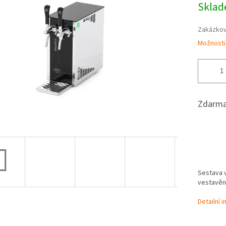
Skla
5
cena:
hvězdiček.
Zakázkov
Možnosti
Zdarma
Sestava v
vestavě
Detailní 