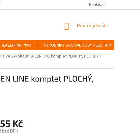
Í
SERVIS LINDR
INSTRUKTÁŽNÍ VIDEA
Přihlášení
ÚDRŽBA A SANITACE
NÁKUPNÍ
Prázdný košík
KOŠÍK
HLAZENÍ NA PIVO
VÝROBNÍKY SODOVÉ VODY - SESTAVY
VÝROBN
lusive 2xkohout GREEN LINE komplet PLOCHÝ, PLOCHÝ
+
EN LINE komplet PLOCHÝ,
755 Kč
č
bez DPH