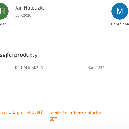
Jan Halouzka
JH
M
Hodnocení obchodu je 5 z 5 hvězdiček.
16.7.2026
lost
Dobrá doml
sející produkty
Kód:
016_ADPLO
Kód:
1290
ační adapter PLOCHÝ
Sanitační adapter plochý
SET