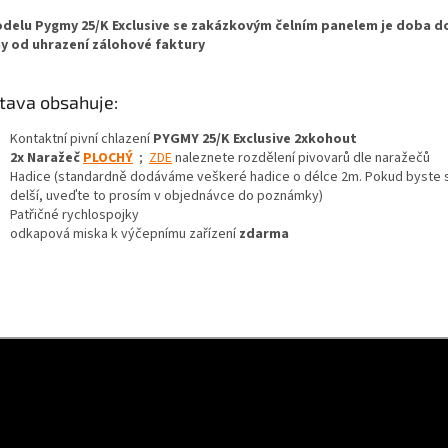
delu Pygmy 25/K Exclusive se zakázkovým čelním panelem je doba do
y od uhrazení zálohové faktury
tava obsahuje:
Kontaktní pivní chlazení
PYGMY 25/K Exclusive 2xkohout
2x Naražeč
PLOCHÝ
;
ZDE
naleznete rozdělení pivovarů dle naražečů
Hadice (standardně dodáváme veškeré hadice o délce 2m. Pokud byste si
delší, uveďte to prosím v objednávce do poznámky)
Patřičné rychlospojky
+ Dárek zdarma
odkapová miska k výčepnímu zařízení
zdarma
+ Dárek zdarma