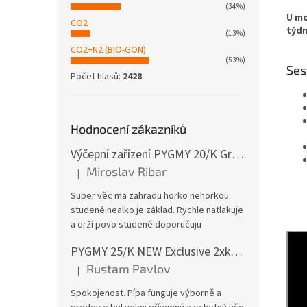
(34%)
U mo
CO2
týdn
(13%)
CO2+N2 (BIO-GON)
(53%)
Ses
Počet hlasů:
2428
Hodnocení zákazníků
Výčepní zařízení PYGMY 20/K Green Line NEW komplet BAJONET
Miroslav Ribar
|
Hodnocení produktu je 5 z 5 hvězdiček.
Super věc ma zahradu horko nehorkou
studené nealko je základ. Rychle natlakuje
a drží povo studené doporučuju
PYGMY 25/K NEW Exclusive 2xkohout GREEN LINE komplet bez naražečů
Rustam Pavlov
|
Hodnocení produktu je 5 z 5 hvězdiček.
Spokojenost. Pípa funguje výborně a