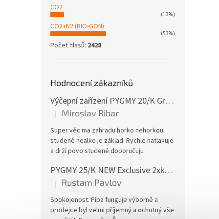
CO2
(13%)
CO2+N2 (BIO-GON)
(53%)
Počet hlasů:
2428
Hodnocení zákazníků
Výčepní zařízení PYGMY 20/K Green Line NEW komplet BAJONET
Miroslav Ribar
|
Hodnocení produktu je 5 z 5 hvězdiček.
Super věc ma zahradu horko nehorkou
studené nealko je základ. Rychle natlakuje
a drží povo studené doporučuju
PYGMY 25/K NEW Exclusive 2xkohout GREEN LINE komplet bez naražečů
Rustam Pavlov
|
Hodnocení produktu je 5 z 5 hvězdiček.
Spokojenost. Pípa funguje výborně a
prodejce byl velmi příjemný a ochotný vše