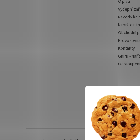
O pivu
Výčepní zař
Návody ke 
Napište ná
Obchodní 
Provozovn
Kontakty
GDPR - Naří
Odstoupení