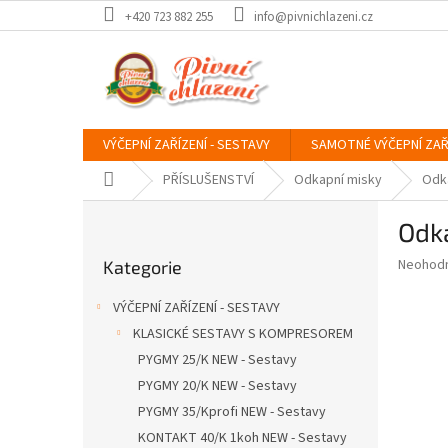
Přejít
+420 723 882 255
info@pivnichlazeni.cz
na
obsah
VÝČEPNÍ ZAŘÍZENÍ - SESTAVY
SAMOTNÉ VÝČEPNÍ ZAŘ
Domů
PŘÍSLUŠENSTVÍ
Odkapní misky
Odka
P
Odk
o
Přeskočit
s
Průměr
Neohod
Kategorie
kategorie
t
hodnoce
r
produkt
VÝČEPNÍ ZAŘÍZENÍ - SESTAVY
a
je
KLASICKÉ SESTAVY S KOMPRESOREM
0,0
n
z
PYGMY 25/K NEW - Sestavy
n
5
í
PYGMY 20/K NEW - Sestavy
hvězdič
p
PYGMY 35/Kprofi NEW - Sestavy
a
KONTAKT 40/K 1koh NEW - Sestavy