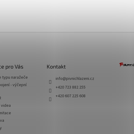
+ Dárek zdarma
e pro Vás
Kontakt
e typu naražeče
info
@
pivnichlazeni.cz
jení - výčepní
+420 723 882 255
+420 607 225 608
R
í videa
nitace
iva
y