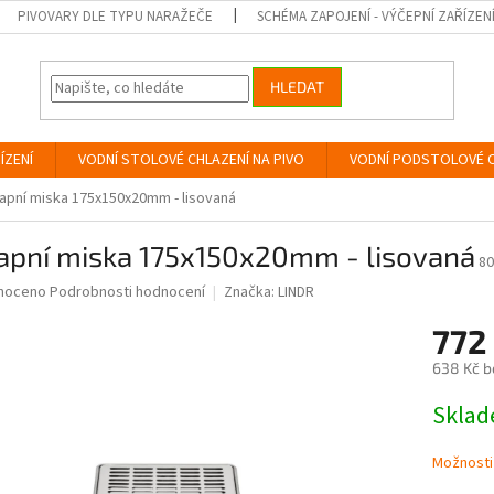
PIVOVARY DLE TYPU NARAŽEČE
SCHÉMA ZAPOJENÍ - VÝČEPNÍ ZAŘÍZEN
HLEDAT
ÍZENÍ
VODNÍ STOLOVÉ CHLAZENÍ NA PIVO
VODNÍ PODSTOLOVÉ C
pní miska 175x150x20mm - lisovaná
apní miska 175x150x20mm - lisovaná
80
né
noceno
Podrobnosti hodnocení
Značka:
LINDR
ní
772
u
638 Kč b
Měrná
Skla
cena:
ek.
Možnosti