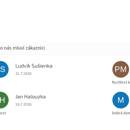
Ludvík Sušienka
LS
PM
Hodnocení obchodu je 5 z 5 hvězdiček.
21.7.2026
Rychlost 
Jan Halouzka
JH
M
Hodnocení obchodu je 5 z 5 hvězdiček.
16.7.2026
lost
Dobrá doml