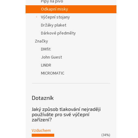
Pípy na pivo
Odkapní misky
Výčepní stojany
Držáky plaket
Dárkové předměty
Značky
DMfit
John Guest
LINDR
MICROMATIC
Dotazník
Jaký způsob tlakování nejraději
používáte pro své výčepní
zařízení?
Vzduchem
(34%)