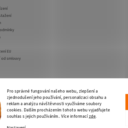
ízení
stažení
m
podmínky
a
zení EU
 od smlouvy
Pro správné fungování našeho webu, zlepšení a
zjednodušení jeho používání, personalizaci obsahu a
Výčepní zařízení
OSMO CZ
Barvy Příbram
Obchodní podmínky
GDPR
reklam a analýzu návštěvnosti využíváme soubory
cookies. Dalším procházením tohoto webu vyjadřujete
souhlas s jejich používáním.. Více informací
zde
.
Nastavení