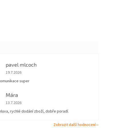
pavel mlcoch
Hodnocení obchodu je 5 z 5 hvězdiček.
19.7.2026
komunikace super
Mára
Hodnocení obchodu je 5 z 5 hvězdiček.
13.7.2026
uva, rychlé dodání zboží, dobře poradí.
Zobrazit další hodnocení