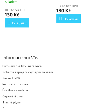
Skladem
hodnocení
107 Kč bez DPH
produktu
130 Kč
107 Kč bez DPH
je
130 Kč
5,0
Do košíku
z
Do košíku
5
hvězdiček.
Z
á
p
a
Informace pro Vás
t
Pivovary dle typu naražeče
í
Schéma zapojení - výčepní zařízení
Servis LINDR
Instruktážní videa
Údržba a sanitace
Čepování piva
Tlačné plyny