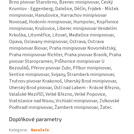
Brno pivovar Starobrno, Bzenec minipivovar, Český
Krumlov - Eggenberg, Dalešice, Děčín, Frýdek - Místek
minipivovar, Hanušovice, Harrachov minipivovar
Novosad, Hodonín minipivovar, Humpolec, Kopřivnice
minipivovar, Krušovice, Liberec minipivovar Vendelím
Krkoška, Litoměřice, Litovel, Medlešice minipivovar,
Opava, Oslavany minipivovar, Ostrava, Ostrava
minipivovar Biovar, Praha minipivovar Novoměstský,
Praha minipivovar Richter, Praha pivovar Braník, Praha
pivovar Staropramen, Průhonice minipivovar U
Bezoušků, Přerov pivovar Zubr, Příbor minipivovar,
Sentice minipivovar, Svijany, Štramberk minipivovar,
Trutnov pivovar Krakonoš, Uherský Brod minipivovar,
Uherský Brod pivovar, Ústí nad Labem - Krásné Březno,
Valašské Meziříčí, Velké Březno, Velké Popovice,
Vratislavice nad Nisou, Vrchlabí minipivovar, Zvíkovské
Podhradí minipivovar, Žamberk minipivovar, Žatec.
Doplňkové parametry
Kategorie
:
Naražeče