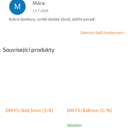
Mára
M
Hodnocení obchodu je 5 z 5 hvězdiček.
13.7.2026
Dobrá domluva, rychlé dodání zboží, dobře poradí.
Zobrazit další hodnocení
Související produkty
DM F5/8x9,5mm (3/8)
DM F5/8x8mm (5/16)
Skladem
Průměrné