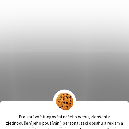
Výčepní zařízení
OSMO CZ
Barvy Příbram
Obchodní podmínky
Pro správné fungování našeho webu, zlepšení a
GDPR
zjednodušení jeho používání, personalizaci obsahu a reklam a