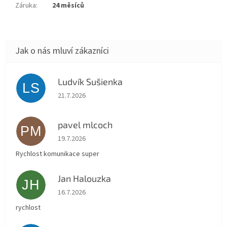
Záruka
:
24 měsíců
Ludvík Sušienka
LS
Hodnocení obchodu je 5 z 5 hvězdiček.
21.7.2026
pavel mlcoch
PM
Hodnocení obchodu je 5 z 5 hvězdiček.
19.7.2026
Rychlost komunikace super
Jan Halouzka
JH
Hodnocení obchodu je 5 z 5 hvězdiček.
16.7.2026
rychlost