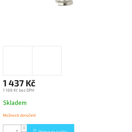
1 437 Kč
1 188 Kč bez DPH
Měrná
Skladem
cena:
Možnosti doručení
Přidat do košíku