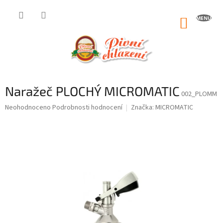
Přejít
na
NÁKUP
obsah
KOŠÍK
Naražeč PLOCHÝ MICROMATIC
002_PLOMM
Průměrné
Neohodnoceno
Podrobnosti hodnocení
Značka:
MICROMATIC
hodnocení
produktu
je
0,0
z
5
hvězdiček.