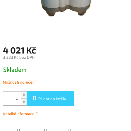
4 021 Kč
3 323 Kč bez DPH
Měrná
Skladem
cena:
Možnosti doručení
Přidat do košíku
Detailní informace