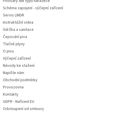
Pivovary dle typu naražeče
í
Schéma zapojení - výčepní zařízení
Servis LINDR
Instruktážní videa
Údržba a sanitace
Čepování piva
Tlačné plyny
O pivu
Výčepní zařízení
Návody ke stažení
Napište nám
Obchodní podmínky
Provozovna
Kontakty
GDPR - Nařízení EU
Odstoupení od smlouvy