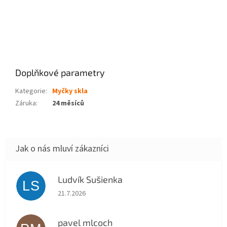
Doplňkové parametry
Kategorie
:
Myčky skla
Záruka
:
24 měsíců
Ludvík Sušienka
LS
Hodnocení obchodu je 5 z 5 hvězdiček.
21.7.2026
pavel mlcoch