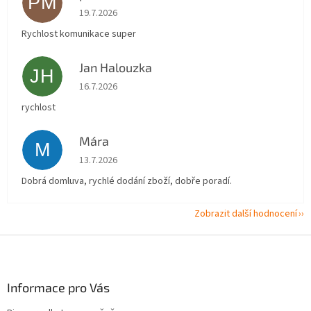
PM
Hodnocení obchodu je 5 z 5 hvězdiček.
19.7.2026
Rychlost komunikace super
Jan Halouzka
JH
Hodnocení obchodu je 5 z 5 hvězdiček.
16.7.2026
rychlost
Mára
M
Hodnocení obchodu je 5 z 5 hvězdiček.
13.7.2026
Dobrá domluva, rychlé dodání zboží, dobře poradí.
Zobrazit další hodnocení
Z
á
p
a
Informace pro Vás
t