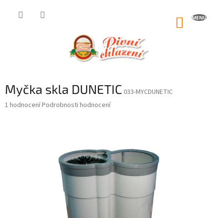
Přejít
na
NÁKUP
obsah
KOŠÍK
Myčka skla DUNETIC
033-MYCDUNETIC
Průměrné
1 hodnocení
Podrobnosti hodnocení
hodnocení
produktu
je
5,0
z
5
hvězdiček.