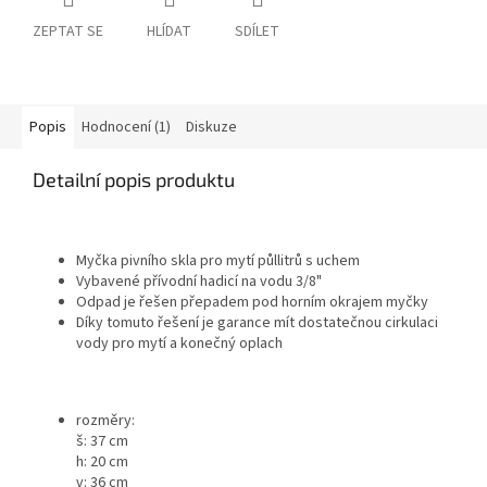
ZEPTAT SE
HLÍDAT
SDÍLET
Popis
Hodnocení (1)
Diskuze
Detailní popis produktu
Myčka pivního skla pro mytí půllitrů s uchem
Vybavené přívodní hadicí na vodu 3/8"
Odpad je řešen přepadem pod horním okrajem myčky
Díky tomuto řešení je garance mít dostatečnou cirkulaci
vody pro mytí a konečný oplach
rozměry:
š: 37 cm
h: 20 cm
v: 36 cm