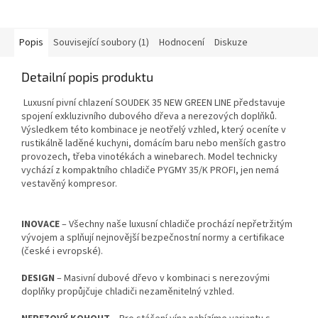
Popis
Související soubory (1)
Hodnocení
Diskuze
Detailní popis produktu
Luxusní pivní chlazení SOUDEK 35 NEW GREEN LINE představuje
spojení exkluzivního dubového dřeva a nerezových doplňků.
Výsledkem této kombinace je neotřelý vzhled, který oceníte v
rustikálně laděné kuchyni, domácím baru nebo menších gastro
provozech, třeba vinotékách a winebarech. Model technicky
vychází z kompaktního chladiče PYGMY 35/K PROFI, jen nemá
vestavěný kompresor.
INOVACE
– Všechny naše luxusní chladiče prochází nepřetržitým
vývojem a splňují nejnovější bezpečnostní normy a certifikace
(české i evropské).
DESIGN
– Masivní dubové dřevo v kombinaci s nerezovými
doplňky propůjčuje chladiči nezaměnitelný vzhled.