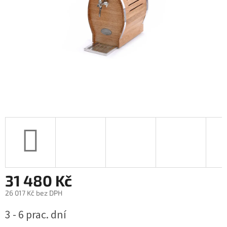
31 480 Kč
26 017 Kč bez DPH
Měrná
3 - 6 prac. dní
cena: