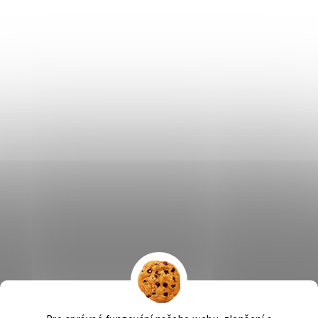
Výčepní zařízení
OSMO CZ
Barvy Příbram
Obchodní podmínky