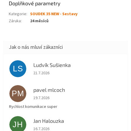
Doplňkové parametry
Kategorie
:
SOUDEK 35 NEW - Sestavy
Záruka
:
24 měsíců
Ludvík Sušienka
LS
Hodnocení obchodu je 5 z 5 hvězdiček.
21.7.2026
pavel mlcoch
PM
Hodnocení obchodu je 5 z 5 hvězdiček.
19.7.2026
Rychlost komunikace super
Jan Halouzka
JH
Hodnocení obchodu je 5 z 5 hvězdiček.
16.7.2026