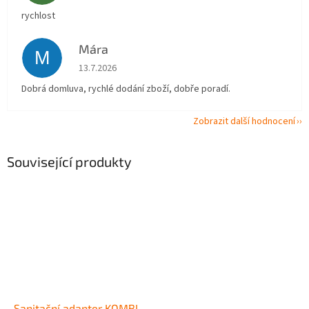
rychlost
Mára
M
Hodnocení obchodu je 5 z 5 hvězdiček.
13.7.2026
Dobrá domluva, rychlé dodání zboží, dobře poradí.
Zobrazit další hodnocení
Související produkty
Sanitační adapter KOMBI