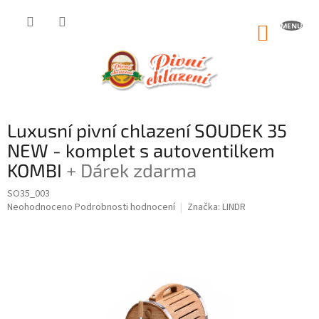
Přejít
na
NÁKUP
obsah
KOŠÍK
Luxusní pivní chlazení SOUDEK 35
NEW - komplet s autoventilkem
KOMBI
+ Dárek zdarma
SO35_003
Průměrné
Neohodnoceno
Podrobnosti hodnocení
Značka:
LINDR
hodnocení
produktu
je
0,0
z
5
hvězdiček.