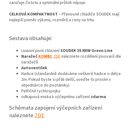
zaručuje čistotu a optimální průtok nápoje.
CELKOVÁ KOMPAKTNOST
– Přenosné chladiče SOUDEK mají
nejlepší poměr výkonu, rozměrů a ceny na trhu.
Sestava obsahuje:
Luxusní pivní chlazení
SOUDEK 35 NEW Green Line
Naražeč
KOMBI
;
ZDE
naleznete rozdělení pivovarů dle
naražečů
Autoventilek
Hadice (standardně dodáváme veškeré hadice o délce
2m. Pokud byste si přáli delší, uveďte to prosím v
objednávce do poznámky)
Patřičné rychlospojky
odkapová miska k výčepnímu zařízení
zdarma
Schémata zapojení výčepních zařízení
naleznete
ZDE