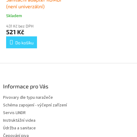
(není univerzální)
Skladem
Průměrné
hodnocení
431 Kč bez DPH
produktu
521 Kč
je
5,0
Do košíku
z
5
hvězdiček.
Z
á
p
a
Informace pro Vás
t
Pivovary dle typu naražeče
í
Schéma zapojení - výčepní zařízení
Servis LINDR
Instruktážní videa
Údržba a sanitace
Čepování piva