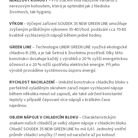
NEREZOVÝ KOHOUT
– Pro stáčení vína nabízíme variantu s
nerezovým kohoutem, která je optimální jak z hlediska
životnosti, tak hygieny.
VÝKON
– Výčepní zařízení SOUDEK 35 NEW GREEN LINE umožňuje
zvýšeným průběžným výkonem 35-40 l/hod. podávání cca 70-80
kvalitně vychlazených nápojů během jedné hodiny.
GREEN LINE
– Technologie LINDR GREEN LINE využívá ekologické
chladivo R-290, a je tak šetrná k životnímu prostředí. Díky této
konstrukci dosahuje každý z výrobků o 20 % vyšší energetickou
účinnost a o 20 % nižší spotřebu elektrické energie. Při jeho
výrobě provádíme systémovou úsporu energií.
RYCHLOST NACHLAZENÍ
– Unikátní konstrukce chladicího bloku s
perfektně vyladěným okruhem zaručí nejen vychlazení nápoje
během několika minut od zapnutí, ale také udržení konstantní
teploty v případě čepovaní více nápojů v krátkém čase
najednou.
OBJEM NÁPOJE V CHLADICÍM BLOKU
– Charakteristickým
znakem našich chladičů je velký objem nápoje v chladicím bloku.
Chladič SOUDEK 35 NEW GREEN LINE ho má 0,6 l. Jednotný vnitřní
průměr chladicí smyčky (7 mm) od naražeče až po kohout