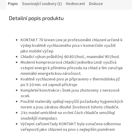
Popis
Související soubory (1)
Hodnocení
Diskuze
Detailní popis produktu
KONTAKT 70 Green Line je profesionální chlazení určené k
výdeji kvalitně vychlazeného piva v komerčním využití
jako mobilní výčep.
Chladící výkon průběžný 60-80 l/hod., maximální 90 l/hod.
Moderní kompresorová chladící jednotka Lindr využívá
vstupní energii k přímému převodu na chlad a tím zaručuje
minimální energetickou náročnost.
Kvalitně vychlazené pivo je připraveno v thermobloku již
po 5-10 min. od zapnutí přístroje.
Kompletní konstrukce i šnek jsou zhotoveny z nerezové
oceli.
Použité materiály splňují nejvyšší požadavky hygienických
norem a jsou zárukou dlouhé životnosti tohoto chladiče.
2 ks madel umístěné na vrchní části chladiče umožňují
snadnější manipulaci.
Výčepní zařízení řady KONTAKT byla označena odbornou
veřejností jako chlazení na pivo s nejlepším poměrem