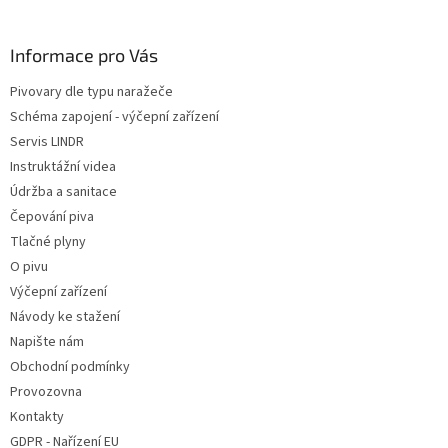
á
p
a
Informace pro Vás
t
Pivovary dle typu naražeče
í
Schéma zapojení - výčepní zařízení
Servis LINDR
Instruktážní videa
Údržba a sanitace
Čepování piva
Tlačné plyny
O pivu
Výčepní zařízení
Návody ke stažení
Napište nám
Obchodní podmínky
Provozovna
Kontakty
GDPR - Nařízení EU