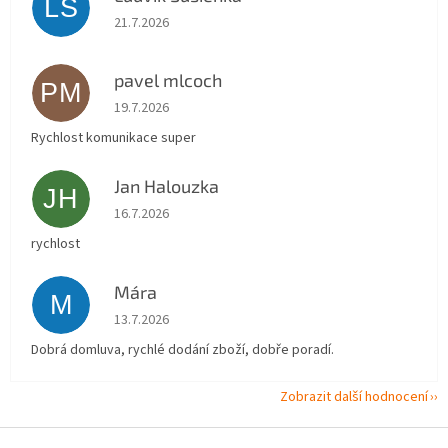
LS
Hodnocení obchodu je 5 z 5 hvězdiček.
21.7.2026
pavel mlcoch
PM
Hodnocení obchodu je 5 z 5 hvězdiček.
19.7.2026
Rychlost komunikace super
Jan Halouzka
JH
Hodnocení obchodu je 5 z 5 hvězdiček.
16.7.2026
rychlost
Mára
M
Hodnocení obchodu je 5 z 5 hvězdiček.
13.7.2026
Dobrá domluva, rychlé dodání zboží, dobře poradí.
Zobrazit další hodnocení
Z