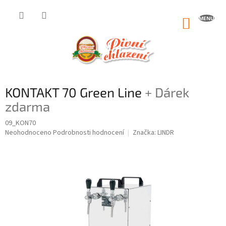
Přejít
na
NÁKUP
obsah
KOŠÍK
KONTAKT 70 Green Line
+ Dárek
zdarma
09_KON70
Průměrné
Neohodnoceno
Podrobnosti hodnocení
Značka:
LINDR
hodnocení
produktu
je
0,0
z
5
hvězdiček.