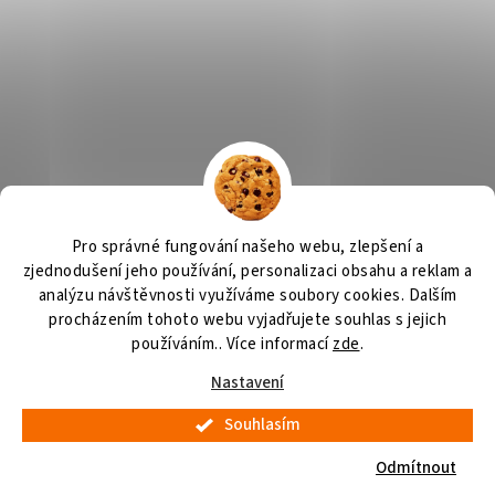
Výčepní zařízení
OSMO CZ
Barvy Příbram
Obchodní podmínky
Pro správné fungování našeho webu, zlepšení a
GDPR
zjednodušení jeho používání, personalizaci obsahu a reklam a
analýzu návštěvnosti využíváme soubory cookies. Dalším
procházením tohoto webu vyjadřujete souhlas s jejich
používáním.. Více informací
zde
.
Vytvořil Shoptet
Nastavení
Souhlasím
Copyright 2026
Pivní chlazení
. Všechna práva vyhrazena.
Upravit
nastavení cookies
Odmítnout