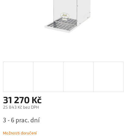
31 270 Kč
25 843 Kč bez DPH
Měrná
3 - 6 prac. dní
cena:
Možnosti doručení