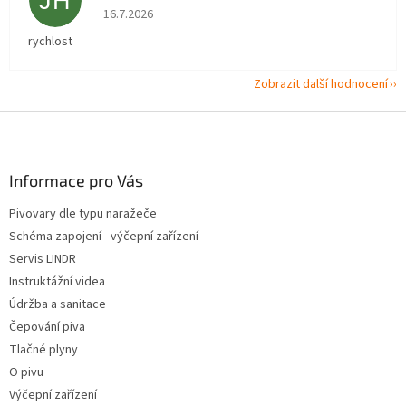
JH
Hodnocení obchodu je 5 z 5 hvězdiček.
16.7.2026
rychlost
Zobrazit další hodnocení
Z
á
p
a
Informace pro Vás
t
Pivovary dle typu naražeče
í
Schéma zapojení - výčepní zařízení
Servis LINDR
Instruktážní videa
Údržba a sanitace
Čepování piva
Tlačné plyny
O pivu
Výčepní zařízení