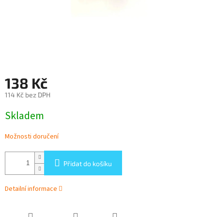
138 Kč
114 Kč bez DPH
Měrná
Skladem
cena:
Možnosti doručení
Přidat do košíku
Detailní informace