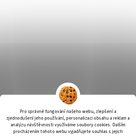
Výčepní zařízení
OSMO CZ
Barvy Příbram
Obchodní podmínky
Pro správné fungování našeho webu, zlepšení a
GDPR
zjednodušení jeho používání, personalizaci obsahu a reklam a
analýzu návštěvnosti využíváme soubory cookies. Dalším
procházením tohoto webu vyjadřujete souhlas s jejich