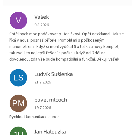
Vašek
V
Hodnocení obchodu je 5 z 5 hvězdiček.
9.8.2026
Chtěl bych moc poděkovat p. Jeničkovi. Opět nezklamal. Jak se
říká v nouzi poznáš přítele. Pomohl mi s poškozeným
manometrem i když si mohl vydělat 5 x tolik za novy komplet,
tak zvolil to nejlepší řešení a počkal i když odjížděl na
dovolenou, zda vše bude kompatibilní a funkční. Děkuji Vašek
Ludvík Sušienka
LS
Hodnocení obchodu je 5 z 5 hvězdiček.
21.7.2026
pavel mlcoch
PM
Hodnocení obchodu je 5 z 5 hvězdiček.
19.7.2026
Rychlost komunikace super
Jan Halouzka