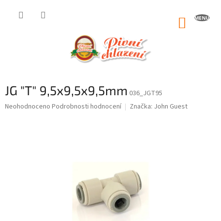
Přejít
na
NÁKUP
obsah
KOŠÍK
JG "T" 9,5x9,5x9,5mm
036_JGT95
Průměrné
Neohodnoceno
Podrobnosti hodnocení
Značka:
John Guest
hodnocení
produktu
je
0,0
z
5
hvězdiček.