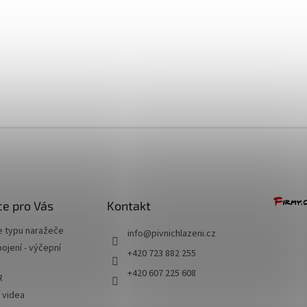
+ Dárek zdarma
e pro Vás
Kontakt
e typu naražeče
info
@
pivnichlazeni.cz
jení - výčepní
+420 723 882 255
+420 607 225 608
R
í videa