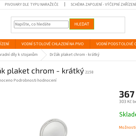
PIVOVARY DLE TYPU NARAŽEČE
SCHÉMA ZAPOJENÍ - VÝČEPNÍ ZAŘÍZEN
HLEDAT
ÍZENÍ
VODNÍ STOLOVÉ CHLAZENÍ NA PIVO
VODNÍ PODSTOLOVÉ C
radní díly k stojanům
Držák plaket chrom - krátký
k plaket chrom - krátký
2158
né
noceno
Podrobnosti hodnocení
ní
367
u
303 Kč b
Měrná
Skla
cena:
ek.
Možnosti