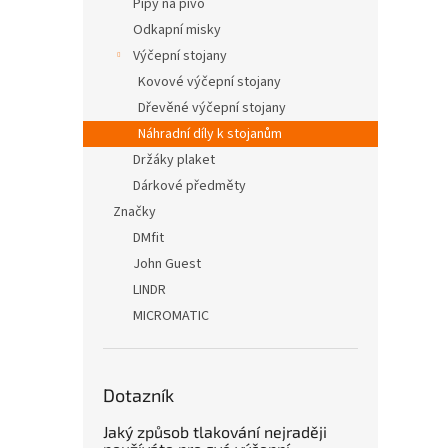
Pípy na pivo
Odkapní misky
Výčepní stojany
Kovové výčepní stojany
Dřevěné výčepní stojany
Náhradní díly k stojanům
Držáky plaket
Dárkové předměty
Značky
DMfit
John Guest
LINDR
MICROMATIC
Dotazník
Jaký způsob tlakování nejraději