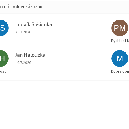
Ludvík Sušienka
LS
PM
Hodnocení obchodu je 5 z 5 hvězdiček.
21.7.2026
Rychlost 
Jan Halouzka
JH
M
Hodnocení obchodu je 5 z 5 hvězdiček.
16.7.2026
lost
Dobrá doml