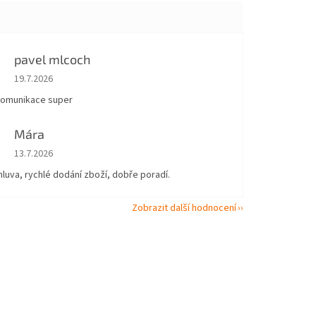
pavel mlcoch
Hodnocení obchodu je 5 z 5 hvězdiček.
19.7.2026
komunikace super
Mára
Hodnocení obchodu je 5 z 5 hvězdiček.
13.7.2026
uva, rychlé dodání zboží, dobře poradí.
Zobrazit další hodnocení