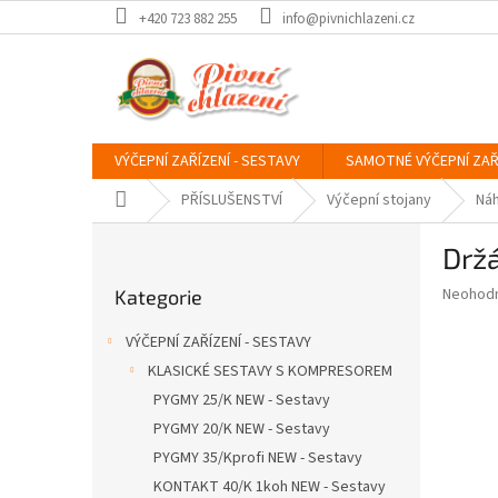
Přejít
+420 723 882 255
info@pivnichlazeni.cz
na
obsah
VÝČEPNÍ ZAŘÍZENÍ - SESTAVY
SAMOTNÉ VÝČEPNÍ ZAŘ
Domů
PŘÍSLUŠENSTVÍ
Výčepní stojany
Náh
P
Držá
o
Přeskočit
s
Průměr
Neohod
Kategorie
kategorie
t
hodnoce
r
produkt
VÝČEPNÍ ZAŘÍZENÍ - SESTAVY
a
je
KLASICKÉ SESTAVY S KOMPRESOREM
0,0
n
z
PYGMY 25/K NEW - Sestavy
n
5
í
PYGMY 20/K NEW - Sestavy
hvězdič
p
PYGMY 35/Kprofi NEW - Sestavy
a
KONTAKT 40/K 1koh NEW - Sestavy