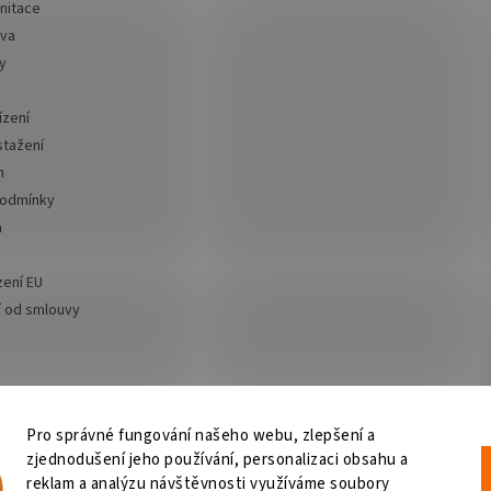
nitace
iva
y
ízení
stažení
m
podmínky
a
zení EU
 od smlouvy
Pro správné fungování našeho webu, zlepšení a
zjednodušení jeho používání, personalizaci obsahu a
Výčepní zařízení
OSMO CZ
Barvy Příbram
Obchodní podmínky
GDPR
reklam a analýzu návštěvnosti využíváme soubory