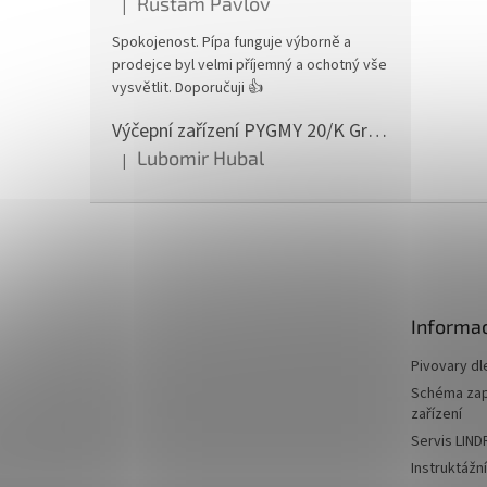
Rustam Pavlov
|
Hodnocení produktu je 5 z 5 hvězdiček.
Spokojenost. Pípa funguje výborně a
prodejce byl velmi příjemný a ochotný vše
vysvětlit. Doporučuji 👍
Výčepní zařízení PYGMY 20/K Green Line NEW komplet 2 x naražeč
Lubomir Hubal
|
Hodnocení produktu je 5 z 5 hvězdiček.
Z
á
p
a
t
Informac
í
Pivovary dl
Schéma zapo
zařízení
Servis LIND
Instruktážn