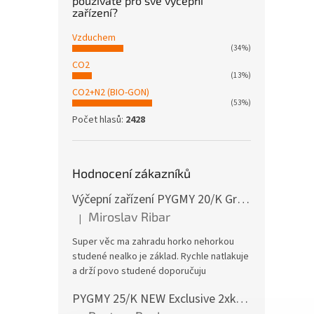
používáte pro své výčepní
zařízení?
Vzduchem
(34%)
CO2
(13%)
CO2+N2 (BIO-GON)
(53%)
Počet hlasů:
2428
Hodnocení zákazníků
Výčepní zařízení PYGMY 20/K Green Line NEW komplet BAJONET
Miroslav Ribar
|
Hodnocení produktu je 5 z 5 hvězdiček.
Super věc ma zahradu horko nehorkou
studené nealko je základ. Rychle natlakuje
a drží povo studené doporučuju
PYGMY 25/K NEW Exclusive 2xkohout GREEN LINE komplet bez naražečů