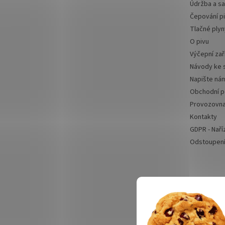
Údržba a sa
Čepování p
Tlačné plyn
O pivu
Výčepní zař
Návody ke 
Napište ná
Obchodní 
Provozovn
Kontakty
GDPR - Naří
Odstoupení