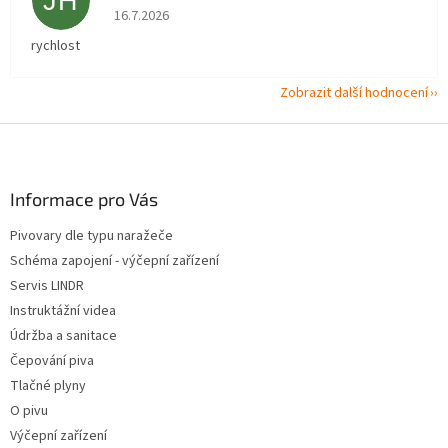
JH
Hodnocení obchodu je 5 z 5 hvězdiček.
16.7.2026
rychlost
Zobrazit další hodnocení
Z
á
p
a
Informace pro Vás
t
Pivovary dle typu naražeče
í
Schéma zapojení - výčepní zařízení
Servis LINDR
Instruktážní videa
Údržba a sanitace
Čepování piva
Tlačné plyny
O pivu
Výčepní zařízení