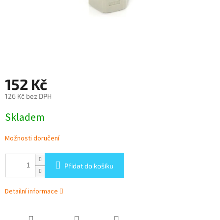
152 Kč
126 Kč bez DPH
Měrná
Skladem
cena:
Možnosti doručení
Přidat do košíku
Detailní informace