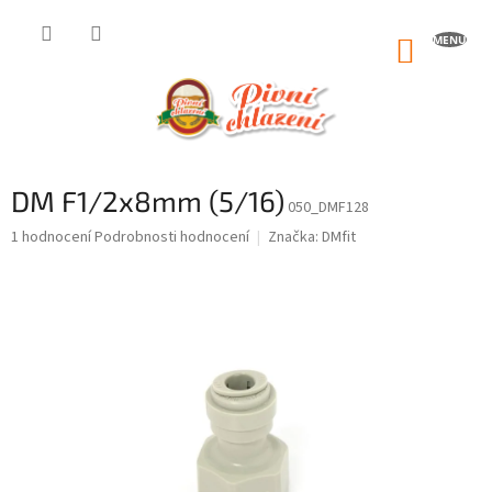
Přejít
na
NÁKUP
obsah
KOŠÍK
DM F1/2x8mm (5/16)
050_DMF128
Průměrné
1 hodnocení
Podrobnosti hodnocení
Značka:
DMfit
hodnocení
produktu
je
5,0
z
5
hvězdiček.