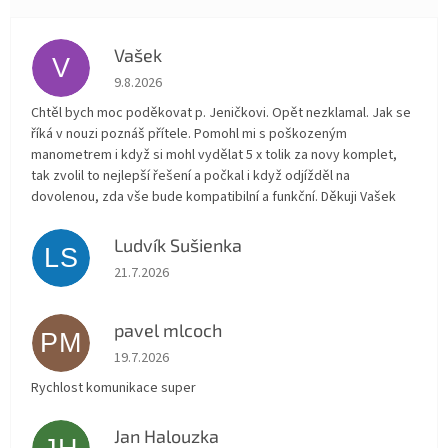
Vašek
V
Hodnocení obchodu je 5 z 5 hvězdiček.
9.8.2026
Chtěl bych moc poděkovat p. Jeničkovi. Opět nezklamal. Jak se
říká v nouzi poznáš přítele. Pomohl mi s poškozeným
manometrem i když si mohl vydělat 5 x tolik za novy komplet,
tak zvolil to nejlepší řešení a počkal i když odjížděl na
dovolenou, zda vše bude kompatibilní a funkční. Děkuji Vašek
Ludvík Sušienka
LS
Hodnocení obchodu je 5 z 5 hvězdiček.
21.7.2026
pavel mlcoch
PM
Hodnocení obchodu je 5 z 5 hvězdiček.
19.7.2026
Rychlost komunikace super
Jan Halouzka