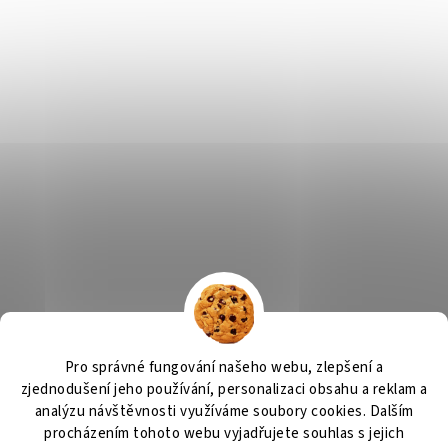
Výčepní zařízení
OSMO CZ
Barvy Příbram
Obchodní podmínky
Pro správné fungování našeho webu, zlepšení a
GDPR
zjednodušení jeho používání, personalizaci obsahu a reklam a
analýzu návštěvnosti využíváme soubory cookies. Dalším
procházením tohoto webu vyjadřujete souhlas s jejich